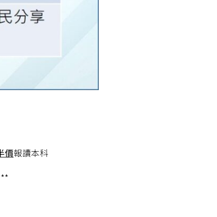
半價
報讀本科
**