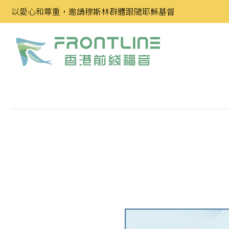
Skip
以愛心和尊重，邀請穆斯林群體跟隨耶穌基督
to
content