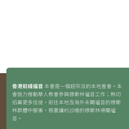
香港前綫福音
本會是一個超宗派的本地差會。本
會致力推動華人教會參與穆斯林福音工作；熱切
招募更多信徒，前往本地及海外未聞福音的穆斯
林群體中服事，務要讓約20億的穆斯林得聞福
音。