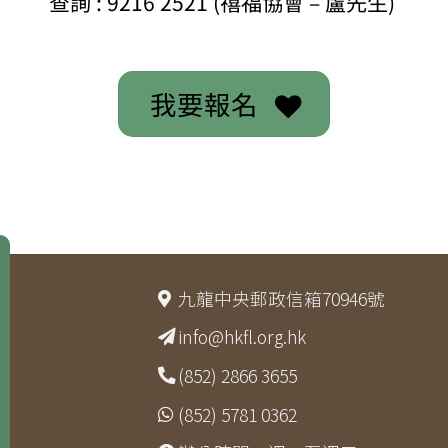
查詢 : 9216 2521 (禧福協會 – 盧先生)
我要報名
九龍中央郵政信箱70946號
info@hkfl.org.hk
(852) 2866 3655
(852) 5781 0362