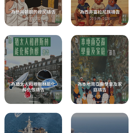
為參與朝覲的穆民禱告
為西非富拉尼族禱告
3 6 月, 2026
20 5 月, 2026
為猶太人和穆斯林能化
為本地南亞裔學童及家
解仇恨禱告
庭禱告
6 5 月, 2026
15 4 月, 2026