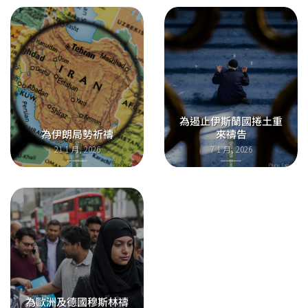
為遏止伊斯蘭國捲土重
為伊朗局勢祈禱
來禱告
21 1 月, 2026
7 1 月, 2026
為歐洲及德國穆斯林禱