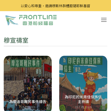
Skip
以愛心和尊重，邀請穆斯林群體跟隨耶穌基督
to
content
穆宣禱室
為印尼的米南佳保族信
為摩洛哥難民事件禱告
主祈禱
5 8 月, 2026
15 7 月, 2026