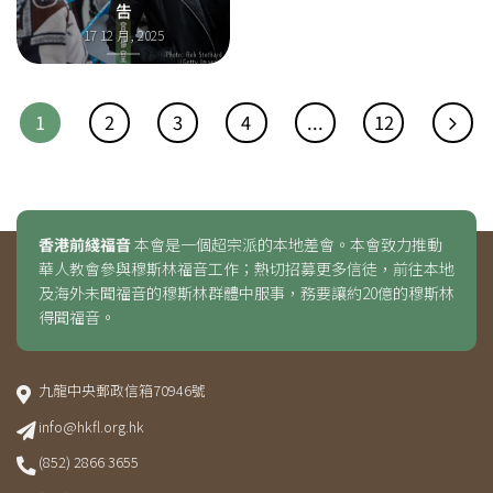
告
17 12 月, 2025
1
2
3
4
...
12
香港前綫福音
本會是一個超宗派的本地差會。本會致力推動
華人教會參與穆斯林福音工作；熱切招募更多信徒，前往本地
及海外未聞福音的穆斯林群體中服事，務要讓約20億的穆斯林
得聞福音。
九龍中央郵政信箱70946號
info@hkfl.org.hk
(852) 2866 3655