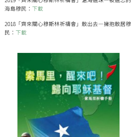
海島穆民：
下載
2018「齊來關心穆斯林祈禱會」散出去—擁抱散居穆
民：
下載