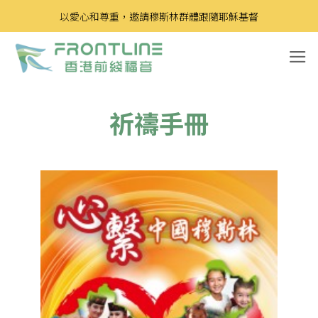
Skip
以愛心和尊重，邀請穆斯林群體跟隨耶穌基督
to
content
祈禱手冊