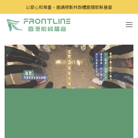
Skip
以愛心和尊重，邀請穆斯林群體跟隨耶穌基督
to
content