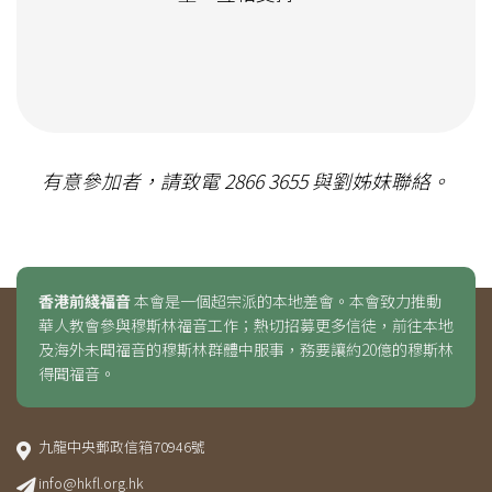
有意參加者，請致電 2866 3655 與劉姊妹聯絡。
香港前綫福音
本會是一個超宗派的本地差會。本會致力推動
華人教會參與穆斯林福音工作；熱切招募更多信徒，前往本地
及海外未聞福音的穆斯林群體中服事，務要讓約20億的穆斯林
得聞福音。
九龍中央郵政信箱70946號
info@hkfl.org.hk