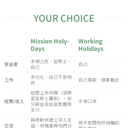
YOUR CHOICE
Mission Holy-
Working
Days
Holidays
未得之民、宣教士、
受益者
自己
自己
多元化、自己不易物
工作
自己尋索、質素難定
色
經歷上帝供應（須學
習宣教士籌款），部
經費/收入
手停口停
分薪金或由宣教團隊
支付
與穆斯林建立深入友
視乎老闆和所接觸的
交流
誼，有機會與他們分