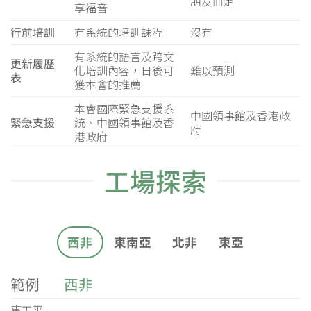
朋友而定
享福音
行前培訓
有系統的培訓課程
沒有
有系統的語言及跨文
更新履歷
化培訓內容，日後可
難以預測
表
獲本會的推薦
本會國際緊急支援系
中國領事館及香港政
緊急支援
統、中國領事館及香
府
港政府
工場探索
西非
東南亞
北非
東亞
範例
西非
事工平