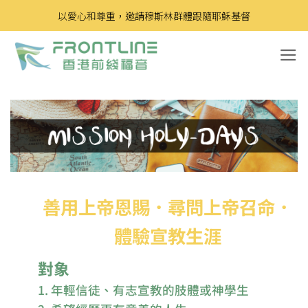
Skip
以愛心和尊重，邀請穆斯林群體跟隨耶穌基督
to
content
善用上帝恩賜．尋問上帝召命．
體驗宣教生涯
對象
1. 年輕信徒、有志宣教的肢體或神學生