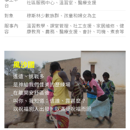
社區服務中心、溫習室、醫療支援
台
對象
穆斯林少數族群、孩童和婦女為主
服事內
溫習教學、課堂管理、社工支援、家居維修、健
容
康教育、農務、醫療支援、會計、司機、煮食等
風沙國
遙遠、挑戰多
是神給我們佳美的歷練場
在離開安舒區後
叫你、我知道：信誰、靠甚麼？
以祝福別人出發，以滿受祝福而回