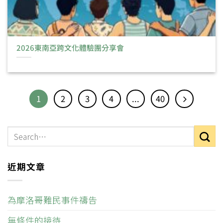
2026東南亞跨文化體驗團分享會
1
2
3
4
...
40
近期文章
為摩洛哥難民事件禱告
無條件的接待