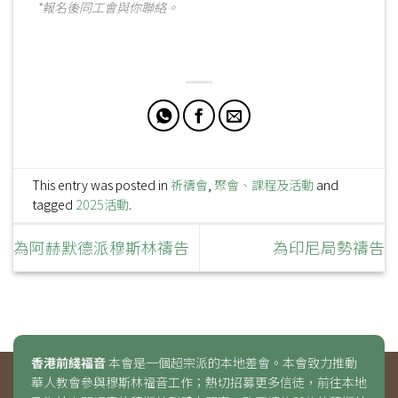
*報名後同工會與你聯絡。
This entry was posted in
祈禱會
,
聚會、課程及活動
and
tagged
2025活動
.
為阿赫默德派穆斯林禱告
為印尼局勢禱告
香港前綫福音
本會是一個超宗派的本地差會。本會致力推動
華人教會參與穆斯林福音工作；熱切招募更多信徒，前往本地