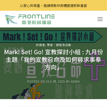
Skip
以愛心和尊重，邀請穆斯林群體跟隨耶穌基督
to
content
祈禱會
,
聚會、課程及活動
Mark! Set! Go! 宣教探討小組 : 九月份
主題「我的宣教召命及如何尋求事奉
方向」
POSTED ON
25 8 月, 2025
BY
ADMIN