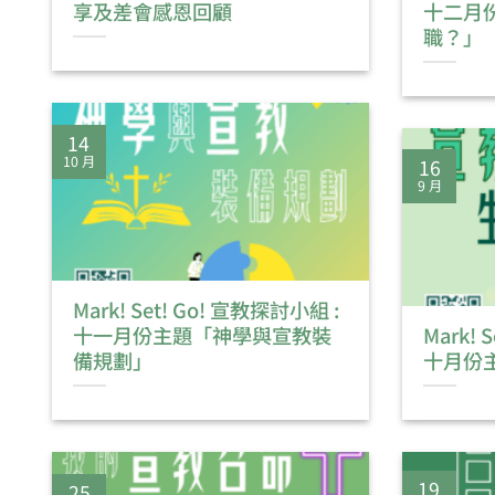
享及差會感恩回顧
十二月
職？」
14
10 月
16
9 月
Mark! Set! Go! 宣教探討小組 :
十一月份主題「神學與宣教裝
Mark! 
備規劃」
十月份
19
25