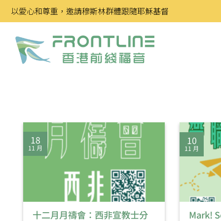
Skip
以愛心和尊重，邀請穆斯林群體跟隨耶穌基督
to
content
18
10
11 月
11 月
十二月月禱會：西非宣教士分
Mark! 