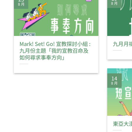
8 月
8 月
Mark! Set! Go! 宣教探討小組 :
九月月
九月份主題「我的宣教召命及
如何尋求事奉方向」
14
8 月
東亞大