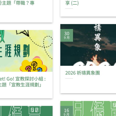
份主題「帶職？專
享 (二)
30
9 月
2026 祈禱異象團
Set! Go! 宣教探討小組 :
主題「宣教生涯規劃」
16
9 月