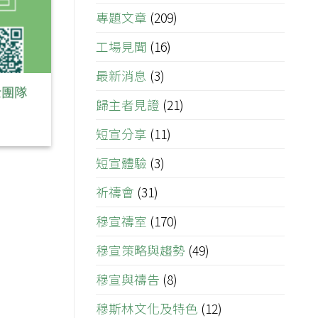
專題文章
(209)
工場見聞
(16)
最新消息
(3)
士團隊
歸主者見證
(21)
短宣分享
(11)
短宣體驗
(3)
祈禱會
(31)
穆宣禱室
(170)
穆宣策略與趨勢
(49)
穆宣與禱告
(8)
穆斯林文化及特色
(12)