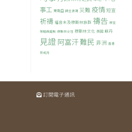
疫情
事工
災難
短宣
東南亞
歸主浪潮
禱告
祈禱
福音未及穆斯林族群
穆宣
穆斯林文化
蘇丹
英國
策略與趨勢
穆斯林女性
見證
難民
阿富汗
非洲
香港
齋戒月
訂閱電子通訊