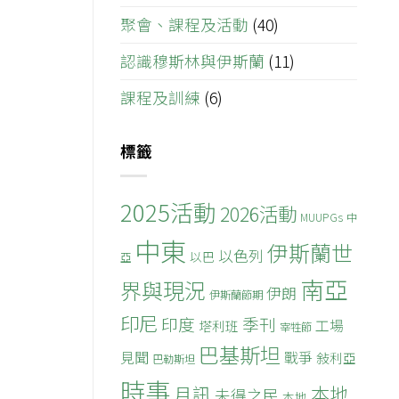
聚會、課程及活動
(40)
認識穆斯林與伊斯蘭
(11)
課程及訓練
(6)
標籤
2025活動
2026活動
MUUPGs
中
中東
伊斯蘭世
以色列
以巴
亞
南亞
界與現況
伊朗
伊斯蘭節期
印尼
印度
季刊
工場
塔利班
宰牲節
巴基斯坦
見聞
戰爭
敍利亞
巴勒斯坦
時事
本地
月訊
未得之民
本地