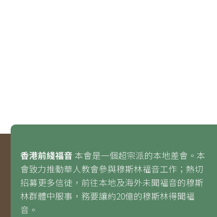
香港前綫福音
本會是一個超宗派的本地差會。本
會致力推動華人教會參與穆斯林福音工作；熱切
招募更多信徒，前往本地及海外未聞福音的穆斯
林群體中服事，務要讓約20億的穆斯林得聞福
音。