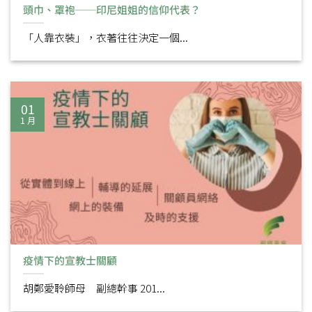
頭巾、罩袍──印尼姐姐的信仰代表？
「人靠衣裝」，衣著往往決定一個...
01
1 月
疫情下的宣教士關顧
胡鄭愛聆師母 副總幹事 201...