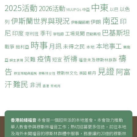
中東
2025活動
2026活動
以色
以巴
MUUPGs
中亞
南亞
伊斯蘭世界與現況
印
列
伊朗
伊斯蘭節期
巴基斯坦
尼
印度
季刊
工場見聞
塔利班
宰牲節
巴勒斯坦
時事
本地事工
月訊
未得之民
戰爭
敍利亞
本地
東南
禱
疫情
祈禱
災難
短宣
福音未及穆斯林族群
亞
歸主浪潮
見證
告
阿富
穆斯林文化
蘇丹
英國
穆宣策略與趨勢
穆斯林女性
難民
汗
非洲
香港
齋戒月
香港前綫福音
本會是一個超宗派的本地差會。本會致力推動
華人教會參與穆斯林福音工作；熱切招募更多信徒，前往本地
及海外未聞福音的穆斯林群體中服事，務要讓約20億的穆斯林