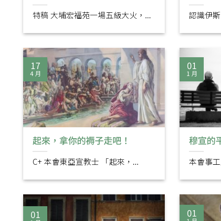
特稿 大埔宏福苑一場五級大火，...
認識伊斯
17
01
4 月
1 月
起來，拿你的褥子走吧！
穆宣的
C+ 本會東亞宣教士 「起來，...
本會事工主
01
01
1 月