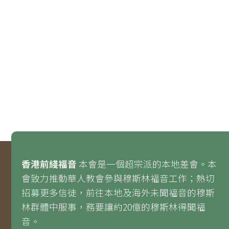
香港前綫福音
本會是一個超宗派的本地差會。本
會致力推動華人教會參與穆斯林福音工作；熱切
招募更多信徒，前往本地及海外未聞福音的穆斯
林群體中服事，務要讓約20億的穆斯林得聞福
音。