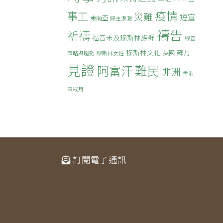
疫情
事工
災難
短宣
東南亞
歸主浪潮
禱告
祈禱
福音未及穆斯林族群
穆宣
穆斯林文化
蘇丹
英國
策略與趨勢
穆斯林女性
見證
難民
阿富汗
非洲
香港
齋戒月
訂閱電子通訊