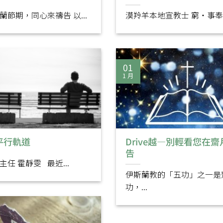
蘭節期，同心來禱告 以...
漠羚羊本地宣教士 窮‧事奉 事
01
1 月
平行軌道
Drive越—別輕看您在
告
任 霍靜雯 最近...
伊斯蘭教的「五功」之一是
功，...