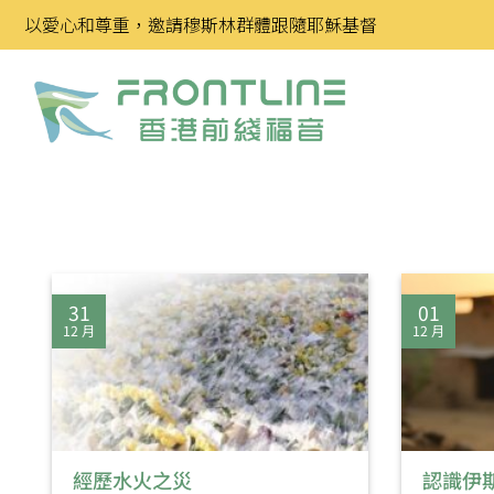
Skip
以愛心和尊重，邀請穆斯林群體跟隨耶穌基督
to
content
31
01
12 月
12 月
經歷水火之災
認識伊