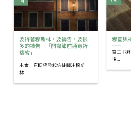
1 月
要得著穆斯林，要禱告，要很
穆宣與
多的禱告—「開齋節前通宵祈
當主耶穌
禱會」
後...
本會一直盼望喚起信徒關注穆斯
林...