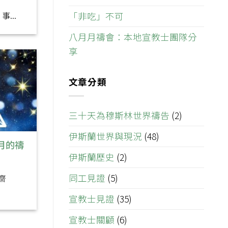
「非吃」不可
...
八月月禱會：本地宣教士團隊分
享
文章分類
三十天為穆斯林世界禱告
(2)
伊斯蘭世界與現況
(48)
齋月的禱
伊斯蘭歷史
(2)
同工見證
(5)
齋
宣教士見證
(35)
宣教士關顧
(6)