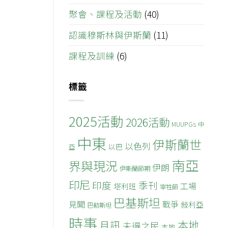
聚會、課程及活動
(40)
認識穆斯林與伊斯蘭
(11)
課程及訓練
(6)
標籤
2025活動
2026活動
MUUPGs
中
中東
伊斯蘭世
以色列
以巴
亞
南亞
界與現況
伊朗
伊斯蘭節期
印尼
印度
季刊
工場
塔利班
宰牲節
巴基斯坦
見聞
戰爭
敍利亞
巴勒斯坦
時事
本地
月訊
未得之民
本地