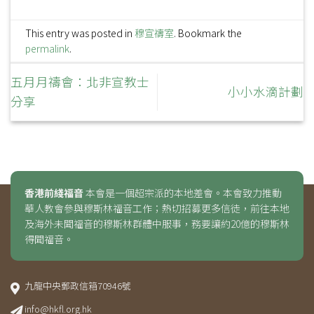
This entry was posted in
穆宣禱室
. Bookmark the
permalink
.
五月月禱會：北非宣教士
小小水滴計劃
分享
香港前綫福音
本會是一個超宗派的本地差會。本會致力推動
華人教會參與穆斯林福音工作；熱切招募更多信徒，前往本地
及海外未聞福音的穆斯林群體中服事，務要讓約20億的穆斯林
得聞福音。
九龍中央郵政信箱70946號
info@hkfl.org.hk