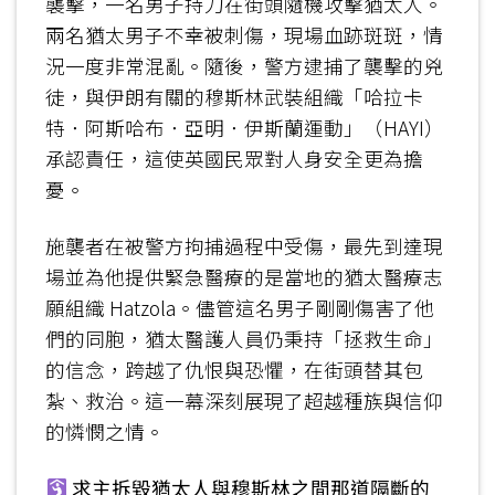
襲擊，一名男子持刀在街頭隨機攻擊猶太人。
兩名猶太男子不幸被刺傷，現場血跡斑斑，情
況一度非常混亂。隨後，警方逮捕了襲擊的兇
徒，與伊朗有關的穆斯林武裝組織「哈拉卡
特．阿斯哈布．亞明．伊斯蘭運動」（HAYI）
承認責任，這使英國民眾對人身安全更為擔
憂。
​施襲者在被警方拘捕過程中受傷，最先到達現
場並為他提供緊急醫療的是當地的猶太醫療志
願組織 Hatzola。儘管這名男子剛剛傷害了他
們的同胞，猶太醫護人員仍秉持「拯救生命」
的信念，跨越了仇恨與恐懼，在街頭替其包
紮、救治。這一幕深刻展現了超越種族與信仰
的憐憫之情。
求主拆毀猶太人與穆斯林之間那道隔斷的