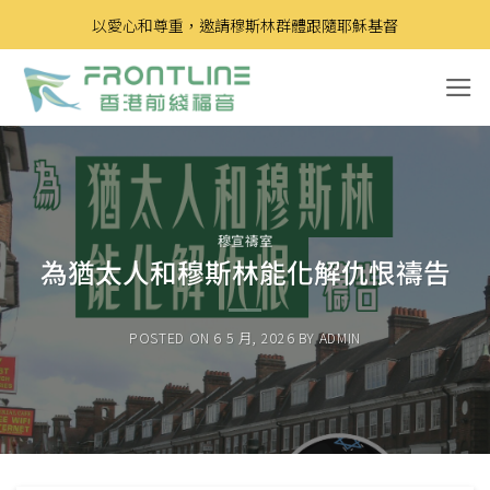
Skip
以愛心和尊重，邀請穆斯林群體跟隨耶穌基督
to
content
穆宣禱室
為猶太人和穆斯林能化解仇恨禱告
POSTED ON
6 5 月, 2026
BY
ADMIN