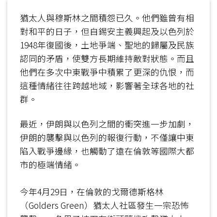
猶太人與穆斯林之間積怨已久。他們雖曾有相
對和平的日子，但自錫安主義興起及以色列於
1948年復國後，土地爭端、聖地的歸屬及民族
認同的矛盾，使雙方長期維持敵對狀態。而且
他們在多次中東戰爭中積累了更深的仇恨，而
這種情緒往往跨越地域，影響著全球各地的社
群。
最​近，伊朗與以色列之間的衝突進一步加劇，
伊朗的襲擊與以色列的報復行動，不僅讓中東
陷入戰爭邊緣，也觸動了遠在倫敦等國際大都
市的極端情緒。
​今年4月29日，在倫敦的戈爾德斯格林
（Golders Green）猶太人社區發生一宗恐怖