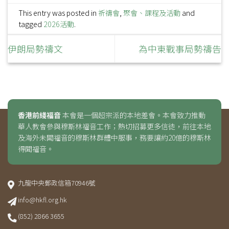
This entry was posted in
祈禱會
,
聚會、課程及活動
and
tagged
2026活動
.
伊朗局勢禱文
為中東戰事局勢禱告
香港前綫福音
本會是一個超宗派的本地差會。本會致力推動
華人教會參與穆斯林福音工作；熱切招募更多信徒，前往本地
及海外未聞福音的穆斯林群體中服事，務要讓約20億的穆斯林
得聞福音。
九龍中央郵政信箱70946號
info@hkfl.org.hk
(852) 2866 3655