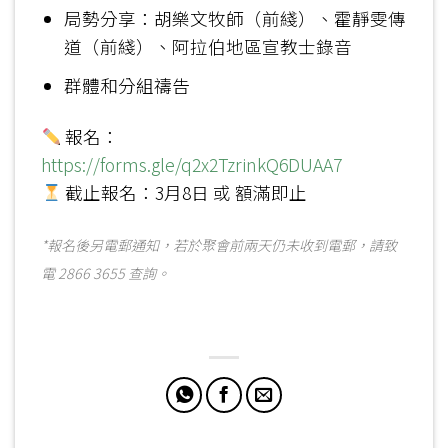
局勢分享：胡樂文牧師（前綫）、霍靜雯傳
道（前綫）、阿拉伯地區宣教士錄音
群體和分組禱告
報名：
https://forms.gle/q2x2TzrinkQ6DUAA7
截止報名：3月8日 或 額滿即止
*報名後另電郵通知，若於聚會前兩天仍未收到電郵，請致
電 2866 3655 查詢。