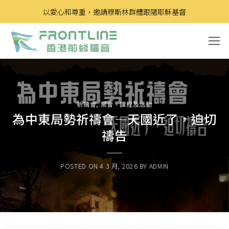
Skip
以愛心和尊重，邀請穆斯林群體跟隨耶穌基督
to
content
祈禱會
,
聚會、課程及活動
為中東局勢祈禱會—天國近了，迫切
禱告
POSTED ON
4 3 月, 2026
BY
ADMIN