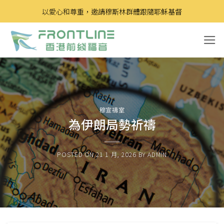
Skip
以愛心和尊重，邀請穆斯林群體跟隨耶穌基督
to
content
穆宣禱室
為伊朗局勢祈禱
POSTED ON
21 1 月, 2026
BY
ADMIN