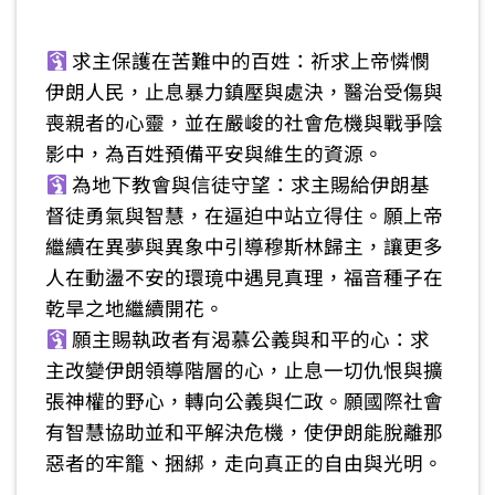
求主保護在苦難中的百姓：祈求上帝憐憫
伊朗人民，止息暴力鎮壓與處決，醫治受傷與
喪親者的心靈，並在嚴峻的社會危機與戰爭陰
影中，為百姓預備平安與維生的資源。
為地下教會與信徒守望：求主賜給伊朗基
督徒勇氣與智慧，在逼迫中站立得住。願上帝
繼續在異夢與異象中引導穆斯林歸主，讓更多
人在動盪不安的環璄中遇見真理，福音種子在
乾旱之地繼續開花。
願主賜執政者有渴慕公義與和平的心：求
主改變伊朗領導階層的心，止息一切仇恨與擴
張神權的野心，轉向公義與仁政。願國際社會
有智慧協助並和平解決危機，使伊朗能脫離那
惡者的牢籠、捆綁，走向真正的自由與光明。