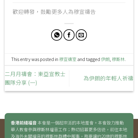
歡迎轉發，鼓勵更多人為穆宣禱告
This entry was posted in
穆宣禱室
and tagged
伊朗
,
穆斯林
.
二月月禱會：東亞宣教士
為伊朗的年輕人祈禱
團隊分享 (一)
香港前綫福音
本會是一個超宗派的本地差會。本會致力推動
華人教會參與穆斯林福音工作；熱切招募更多信徒，前往本地
及海外未聞福音的穆斯林群體中服事，務要讓約20億的穆斯林