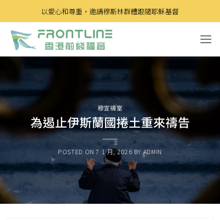
Skip
以愛心和尊重，邀請穆斯林群體跟隨耶穌基督
to
content
穆宣禱室
為遏止伊斯蘭國捲土重來禱告
POSTED ON
7 1 月, 2026
BY
ADMIN