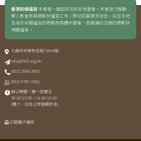
香港前綫福音
本會是一個超宗派的本地差會。本會致力推動
華人教會參與穆斯林福音工作；熱切招募更多信徒，前往本地
及海外未聞福音的穆斯林群體中服事，務要讓約20億的穆斯林
得聞福音。
九龍中央郵政信箱70946號
info@hkfl.org.hk
(852) 2866 3655
(852) 5781 0362
辦公時間：週一至週五
09:00-13:00；14:00-18:00
(週六、日及公眾假期休息)
訂閱電子通訊