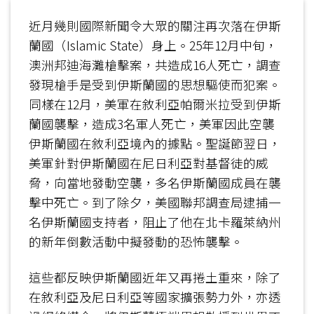
近月幾則國際新聞令大眾的關注再次落在伊斯
蘭國（Islamic State）身上。25年12月中旬，
澳洲邦迪海灘槍擊案，共造成16人死亡，調查
發現槍手是受到伊斯蘭國的思想驅使而犯案。
同樣在12月，美軍在敘利亞帕爾米拉受到伊斯
蘭國襲擊，造成3名軍人死亡，美軍因此空襲
伊斯蘭國在敘利亞境內的據點。聖誕節翌日，
美軍針對伊斯蘭國在尼日利亞對基督徒的威
脅，向當地發動空襲，多名伊斯蘭國成員在襲
擊中死亡。到了除夕，美國聯邦調查局逮捕一
名伊斯蘭國支持者，阻止了他在北卡羅萊納州
的新年倒數活動中擬發動的恐怖襲擊。
這些都反映伊斯蘭國近年又再捲土重來，除了
在敘利亞及尼日利亞等國家擴張勢力外，亦透