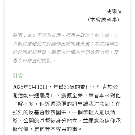
胡樂文
（本會總幹事）
聲明：本文不涉及查理‧柯克在政治上的立場，亦
不對其整體公共評論作出認同或背書；本文純粹從
他公開承認基督、願意付代價的信仰勇氣出發，反
思今日穆宣的挑戰。
引言
2025年9月10日，年僅31歲的查理‧柯克於公
開活動中遇襲身亡，震撼全美。筆者本來對他
了解不多，但近週湧現的訊息讓我注意到：在
強烈的反基督教氛圍中，一個年輕人能以清
晰、公開的基督徒身分站立，並願意為信仰承
擔代價，是何等不容易的事。