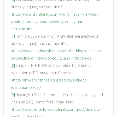
diversity, equity, and inclusion?
https://www.christianity.com/wiki/christian-life/what-
would-jesus-say-about-diversity-equity-and-
inclusion.html
[7]
Faith the Evidence. (n.d.). A Christian perspective on
diversity, equity, and inclusion (DEI).
https://www.faiththeevidence.com/fte-blog/a-christian-
perspective-on-diversity-equity-and-inclusion-dei
[8]
Sanders, H. F. III. (2023, December 12). A biblical
evaluation of DEI. Answers in Genesis.
https://answersingenesis.org/racism/a-biblical-
evaluation-of-dei/
[9]
Duson, M. (2024, September 24). Diversity, equity and
inclusion (DEI). Center for Biblical Unity.
https://www.centerforbiblicalunity.com/post/diversity-
equity-and-inclusion