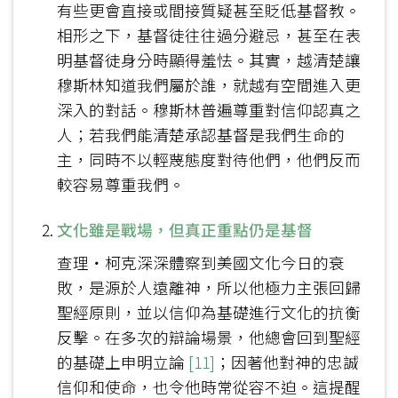
有些更會直接或間接質疑甚至貶低基督教。
相形之下，基督徒往往過分避忌，甚至在表
明基督徒身分時顯得羞怯。其實，越清楚讓
穆斯林知道我們屬於誰，就越有空間進入更
深入的對話。穆斯林普遍尊重對信仰認真之
人；若我們能清楚承認基督是我們生命的
主，同時不以輕蔑態度對待他們，他們反而
較容易尊重我們。
文化雖是戰場，但真正重點仍是基督
查理‧柯克深深體察到美國文化今日的衰
敗，是源於人遠離神，所以他極力主張回歸
聖經原則，並以信仰為基礎進行文化的抗衡
反擊。在多次的辯論場景，他總會回到聖經
的基礎上申明立論
[11]
；因著他對神的忠誠
信仰和使命，也令他時常從容不迫。這提醒