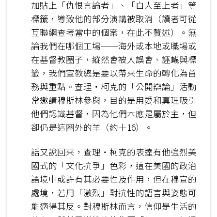
加貼上「仇恨言論者」、「白人至上者」等
標籤，導致他的部分演講被取消（讀者可從
互聯網查考當中的個案，在此不贅述）。無
論我們在哪個工場──海外或本地或職場或
在基督教圈子，縱然會被人誤會、誣衊與標
籤，我們宣教總是要以帶來生命的轉化為首
務與重點。查理‧柯克的「公開辯論」活動
常邀請穆斯林參與，目的是用愛和真理吸引
他們認識基督，因為他們本應是屬於主，但
卻仍是這圈外的羊（約十16）。
話又說回來，查理‧柯克的表達有他強烈美
國式的「文化抗爭」色彩，這在美國的政治
語境中或許有其必要性及作用，但在穆宣的
處境，若用「激烈」對抗性的語言與姿態可
能適得其反。對穆斯林而言，信仰是生活的