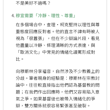
不是美好不過嗎？
穆宣需要「冷靜、理性、尊重」
在多個場合中，查理‧柯克堅持以理性與尊
重態度回應反對者。他的直言不諱有時被人
視為「很囂張」，但在不少辯論片段，看見
他盡量以冷靜、條理清晰的方式表達，與
「取消文化」中常見的情緒化謾罵形成對
比。
向穆斯林分享福音，自然涉及不少教義上的
分歧。筆者親身的經驗是：穆斯林在宗教討
論中，往往較直接指出他們認為基督教的問
題；在我們作出回應時，他們又容易陷入意
氣之爭。如果基督徒也被帶入情緒化的爭
辯，雙方關係就很容易緊張甚至破裂。