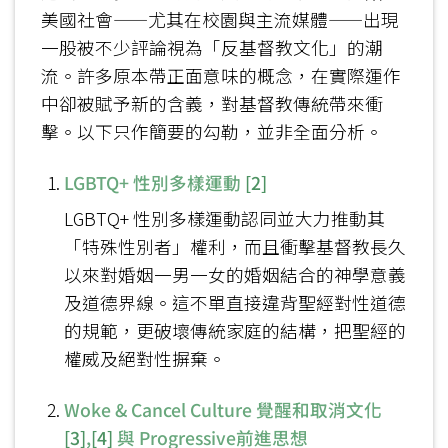
美國社會——尤其在校園與主流媒體——出現
一股被不少評論視為「反基督教文化」的潮
流。許多原本帶正面意味的概念，在實際運作
中卻被賦予新的含義，對基督教傳統帶來衝
擊。以下只作簡要的勾勒，並非全面分析。
LGBTQ+ 性別多樣運動
[2]
LGBTQ+ 性別多樣運動認同並大力推動其
「特殊性別者」權利，而且衝擊基督教長久
以來對婚姻一男一女的婚姻結合的神學意義
及道德界線。這不單直接違背聖經對性道德
的規範，更破壞傳統家庭的結構，把聖經的
權威及絕對性摒棄。
Woke & Cancel Culture 覺醒和取消文化
[3]
,
[4]
與 Progressive前進思想