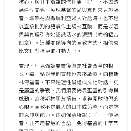
核心，與其爭辯誰的信仰更「好」，不如透
過建立關係、展現基督的愛與真理來見證福
音。耶穌在與撒瑪利亞婦人對話時，也不是
以直接批判的語氣作主調來互動，而是以溫
柔與真理引導她認識活水的源頭（約翰福音
四章）。這種關係導向的宣教方式，相信會
比文化對抗更能打動人心。
查理‧柯克強調屬靈復興是社會改革的根
本，這一點對我們宣教也帶來啟發。向穆斯
林傳福音，不只是理性辯證或文化對話，更
是屬靈的爭戰。我們須要倚靠聖靈的引導與
感動，為穆斯林朋友禱告，求神開啟他們的
心眼。宣教不是靠人的口才或策略，而是神
的恩典與能力。正如保羅所說：「……傳福
音，並不用智慧的言語，免得基督的十字架