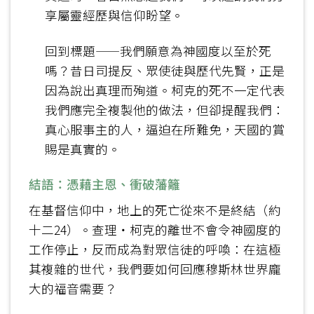
享屬靈經歷與信仰盼望。
回到標題——我們願意為神國度以至於死
嗎？昔日司提反、眾使徒與歷代先賢，正是
因為說出真理而殉道。柯克的死不一定代表
我們應完全複製他的做法，但卻提醒我們：
真心服事主的人，逼迫在所難免，天國的賞
賜是真實的。
結語：憑藉主恩、衝破藩籬
在基督信仰中，地上的死亡從來不是終結（約
十二24）。查理‧柯克的離世不會令神國度的
工作停止，反而成為對眾信徒的呼喚：在這極
其複雜的世代，我們要如何回應穆斯林世界龐
大的福音需要？