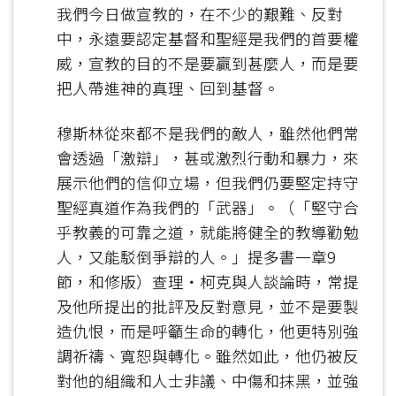
我們今日做宣教的，在不少的艱難、反對
中，永遠要認定基督和聖經是我們的首要權
威，宣教的目的不是要贏到甚麼人，而是要
把人帶進神的真理、回到基督。
穆斯林從來都不是我們的敵人，雖然他們常
會透過「激辯」，甚或激烈行動和暴力，來
展示他們的信仰立場，但我們仍要堅定持守
聖經真道作為我們的「武器」。（「堅守合
乎教義的可靠之道，就能將健全的教導勸勉
人，又能駁倒爭辯的人。」提多書一章9
節，和修版）查理‧柯克與人談論時，常提
及他所提出的批評及反對意見，並不是要製
造仇恨，而是呼籲生命的轉化，他更特別強
調祈禱、寬恕與轉化。雖然如此，他仍被反
對他的組織和人士非議、中傷和抹黑，並強