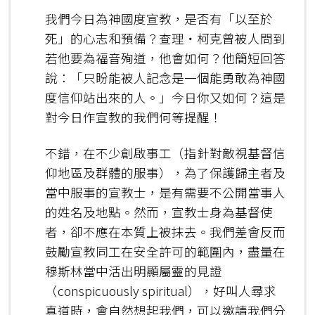
我們今日為神國度宣教，是否有「以至於
死」的心志和預備？查理‧柯克曾被人問到
若他要為福音殉道，他會如何？他簡短回答
說：「只盼能被人記念是一個能勇敢為神國
度信仰站出來的人。」今日你又如何？這是
對今日作宣教的我們何等提醒！
不錯，在不少創啟事工（指針對敵視基督信
仰地區及群體的服事），為了保護歸主者及
當中服事的宣教士，是有需要不公開當事人
的姓名及地點。然而，宣教士身為基督使
者，卻不應在本質上被抹去。我們差會反而
鼓勵宣教同工在安全許可的範圍內，盡量在
穆斯林當中活出明顯屬靈的見證
（conspicuously spiritual），好叫人尋求
真道時，會自然想起我們，可以邀請我們分