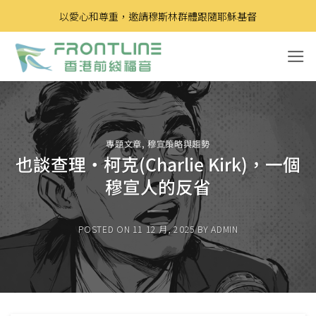
Skip
以愛心和尊重，邀請穆斯林群體跟隨耶穌基督
to
content
專題文章
,
穆宣策略與趨勢
也談查理‧柯克(Charlie Kirk)，一個
穆宣人的反省
POSTED ON
11 12 月, 2025
BY
ADMIN