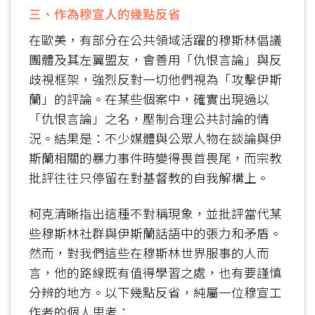
三、作為穆宣人的幾點反省
在歐美，有部分在公共領域活躍的穆斯林倡議
團體及其左翼盟友，會善用「仇恨言論」與反
歧視框架，強烈反對一切他們視為「攻擊伊斯
蘭」的評論。在某些個案中，確實出現過以
「仇恨言論」之名，壓制合理公共討論的情
況。結果是：不少媒體與公眾人物在談論與伊
斯蘭相關的暴力事件時變得畏首畏尾，而宗教
批評往往只停留在對基督教的自我解構上。
柯克清晰指出這種不對稱現象，並批評當代某
些穆斯林社群與伊斯蘭話語中的張力和矛盾。
然而，對我們這些在穆斯林世界服事的人而
言，他的路線既有值得學習之處，也有要謹慎
分辨的地方。以下幾點反省，純屬一位穆宣工
作者的個人思考：