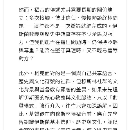
然而，福音的傳遞尤其需要長期的關係建
立：多次接觸、彼此信任、慢慢傾談終極問
題——這些都不是一次辯論就能完成的。伊
斯蘭教義與歷史中確實存在不少矛盾與張
力，但我們能否在指出問題時，仍保持冷靜
與尊重？能否在堅守真理時，又不輕易羞辱
對方？
此外，柯克面對的是一個與自己共享語言、
歷史與文化符號的社群，但穆斯林社群的文
化背景與基督教有顯著的差異。如果未先理
解伊斯蘭的核心教義與文化脈絡，只以「對
質模式」強行介入，往往只會加深誤解。因
此，基督徒在向穆斯林傳福音前，應宜先學
習認識伊斯蘭基本信仰、歷史與文化，並以
合宜的處境化方式表達福音，使之既忠於真