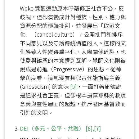
Woke 覺醒運動原本呼籲修正社會不公、反
歧視，但卻演變成針對種族、性別、權力與
資源分配的極端批判，並發展出「取消文
化」（cancel culture），公開批鬥和排斥
不同意見以及守護傳統價值的人。這樣的文
化導致人性變得扁平化、人際關係碎裂，也
使愛與饒恕的本意遭到瓦解。覺醒文化則被
說成是前進（Progressive）的思想。從神
學角度看，這風潮有類似古代諾斯底主義
(Gnosticism) 的意味
[5]
，一面打著旗號說
是追求社會正義，但卻根本摒棄耶穌的救贖
意義與靈性層面的超越，排斥著因基督教而
引進的文明。
DEI（多元、公平、共融）
[6]
,
[7]