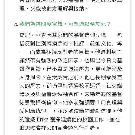
理，又能被對方理解與接納。
我們為神國度宣教，可想過以至於死？
查理‧柯克因其公開的基督信仰立場——包
括反對性別轉換手術、批評「前進文化」等
——而成為極端反對者的目標。他遇刺身亡
顯然帶有強烈的政治因素，也顯出今日為基
督作見證，已不單是輿論壓力，更可能涉及
人身風險。在受威脅之前，他已長期承受巨
大的壓力，卻仍堅持透過校園巡迴、社交媒
體以及與福音派領袖合作，鼓勵年輕的基督
徒勇敢捍衛信仰。他多次強調要「用真理與
愛回應仇恨」，並以殉道精神激勵信徒。他
的遺孀 Erika 選擇延續他的校園工作，並在
追思聚會裡公開宣告饒恕行刺者。