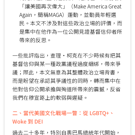
「讓美國再次偉大」（Make America Great
Again，簡稱MAGA）運動，並動員年輕選
民。本文不涉及對這些政治立場的評價，而
是集中在他作為一位公開見證基督信仰者所
帶來的反思。
一些批評指出，查理‧柯克在不少時候有把其
基督信仰與某一種政黨議程過度綑綁，帶來爭
議；際此，本文無意為其整體政治立場背書，
而是盼望在承認其爭議性的同時，轉而集中在
他對信仰公開承擔與殉道所帶來的震撼，反省
我們在穆宣路上的軟弱與遲疑。
二、當代美國文化戰場一瞥：從 LGBTQ+、
Woke 到 DEI
過去二十多年，特別自奧巴馬總統年代開始，