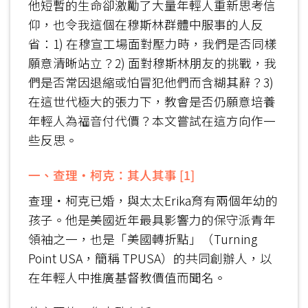
他短暫的生命卻激勵了大量年輕人重新思考信
仰，也令我這個在穆斯林群體中服事的人反
省：1) 在穆宣工場面對壓力時，我們是否同樣
願意清晰站立？2) 面對穆斯林朋友的挑戰，我
們是否常因退縮或怕冒犯他們而含糊其辭？3)
在這世代極大的張力下，教會是否仍願意培養
年輕人為福音付代價？本文嘗試在這方向作一
些反思。
一、查理‧柯克：其人其事
[1]
查理‧柯克已婚，與太太Erika育有兩個年幼的
孩子。他是美國近年最具影響力的保守派青年
領袖之一，也是「美國轉折點」（Turning
Point USA，簡稱 TPUSA）的共同創辦人，以
在年輕人中推廣基督教價值而聞名。