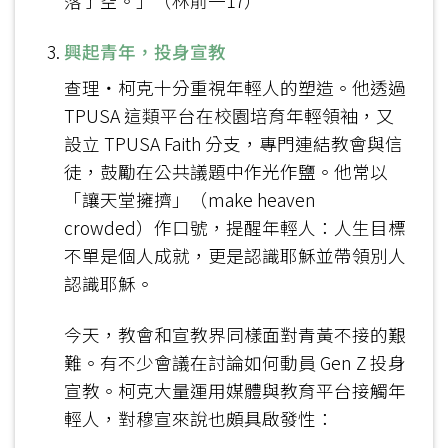
落了空。」（林前一17）
興起青年，投身宣教
查理‧柯克十分重視年輕人的塑造。他透過
TPUSA 這類平台在校園培育年輕領袖，又
設立 TPUSA Faith 分支，專門連結教會與信
徒，鼓勵在公共議題中作光作鹽。他常以
「讓天堂擁擠」（make heaven
crowded）作口號，提醒年輕人：人生目標
不單是個人成就，更是認識耶穌並帶領別人
認識耶穌。
今天，教會和宣教界同樣面對青黃不接的艱
難。有不少會議在討論如何動員 Gen Z 投身
宣教。柯克大量運用媒體與教育平台接觸年
輕人，對穆宣來說也頗具啟發性：