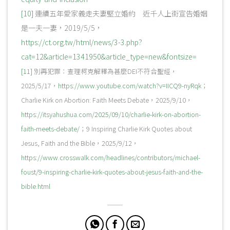
[10]
連續五年愛家義走夫妻堅立婚約 近千人上街宣告婚姻
是一夫一妻，2019/5/5，
https://ct.org.tw/html/news/3-3.php?
cat=12&article=1341950&article_type=new&fontsize=
[11]
別再犯罪：查理柯克解釋為甚麼DEI不符合聖經，
2025/5/17，
https://www.youtube.com/watch?v=IICQ9-nyRqk
；
Charlie Kirk on Abortion: Faith Meets Debate，2025/9/10，
https://itsyahushua.com/2025/09/10/charlie-kirk-on-abortion-
faith-meets-debate/
；9 Inspiring Charlie Kirk Quotes about
Jesus, Faith and the Bible，2025/9/12，
https://www.crosswalk.com/headlines/contributors/michael-
foust/9-inspiring-charlie-kirk-quotes-about-jesus-faith-and-the-
bible.html