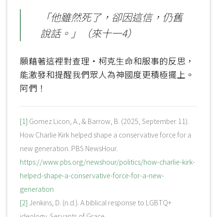
「他雖然死了，卻因這信，仍舊
說話。」（來十一4）
願藉著這裡對查理‧柯克生命和服事的反思，
能激發和提醒我們眾人為神國度更積極擺上。
阿們！
[1]
Gomez Licon, A., & Barrow, B. (2025, September 11).
How Charlie Kirk helped shape a conservative force for a
new generation. PBS NewsHour.
https://www.pbs.org/newshour/politics/how-charlie-kirk-
helped-shape-a-conservative-force-for-a-new-
generation
[2]
Jenkins, D. (n.d.). A biblical response to LGBTQ+
ideology. Servants of Grace.