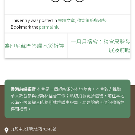
This entry was posted in
專題文章
,
穆宣策略與趨勢
.
Bookmark the
permalink
.
一月月禱會：穆宣局勢發
為印尼蘇門答臘水災祈禱
展及前瞻
香港前綫福音
本會是一個超宗派的本地差會。本會致力推動
華人教會參與穆斯林福音工作；熱切招募更多信徒，前往本地
及海外未聞福音的穆斯林群體中服事，務要讓約20億的穆斯林
得聞福音。
九龍中央郵政信箱70946號