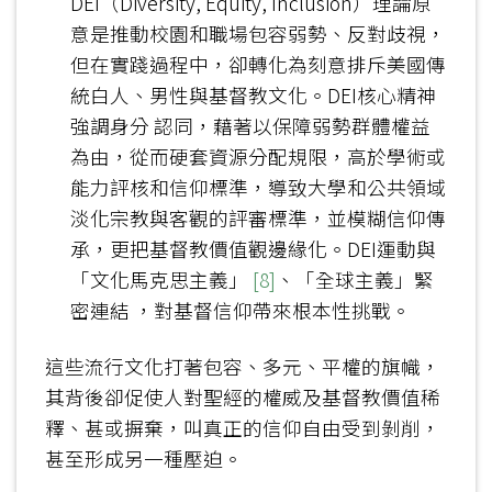
DEI（Diversity, Equity, Inclusion）理論原
意是推動校園和職場包容弱勢、反對歧視，
但在實踐過程中，卻轉化為刻意排斥美國傳
統白人、男性與基督教文化。DEI核心精神
強調身分 認同，藉著以保障弱勢群體權益
為由，從而硬套資源分配規限，高於學術或
能力評核和信仰標準，導致大學和公共領域
淡化宗教與客觀的評審標準，並模糊信仰傳
承，更把基督教價值觀邊緣化。DEI運動與
「文化馬克思主義」
[8]
、「全球主義」緊
密連結 ，對基督信仰帶來根本性挑戰。
這些流行文化打著包容、多元、平權的旗幟，
其背後卻促使人對聖經的權威及基督教價值稀
釋、甚或摒棄，叫真正的信仰自由受到剝削，
甚至形成另一種壓迫。