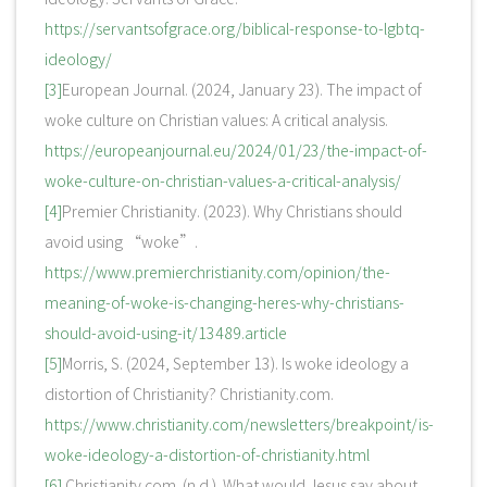
https://servantsofgrace.org/biblical-response-to-lgbtq-
ideology/
[3]
European Journal. (2024, January 23). The impact of
woke culture on Christian values: A critical analysis.
https://europeanjournal.eu/2024/01/23/the-impact-of-
woke-culture-on-christian-values-a-critical-analysis/
[4]
Premier Christianity. (2023). Why Christians should
avoid using “woke”.
https://www.premierchristianity.com/opinion/the-
meaning-of-woke-is-changing-heres-why-christians-
should-avoid-using-it/13489.article
[5]
Morris, S. (2024, September 13). Is woke ideology a
distortion of Christianity? Christianity.com.
https://www.christianity.com/newsletters/breakpoint/is-
woke-ideology-a-distortion-of-christianity.html
[6]
Christianity.com. (n.d.). What would Jesus say about