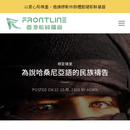
Skip
以愛心和尊重，邀請穆斯林群體跟隨耶穌基督
to
content
穆宣禱室
為說哈桑尼亞語的民族禱告
POSTED ON
22 10 月, 2025
BY
ADMIN