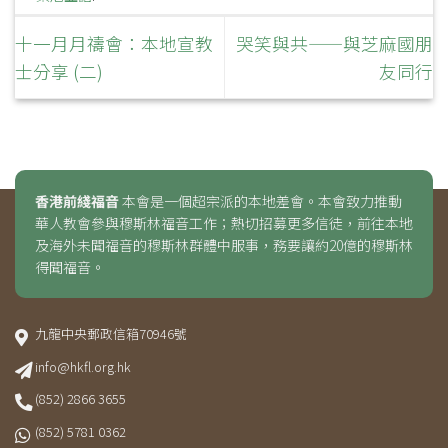
十一月月禱會：本地宣教
哭笑與共——與芝麻國朋
士分享 (二)
友同行
香港前綫福音
本會是一個超宗派的本地差會。本會致力推動
華人教會參與穆斯林福音工作；熱切招募更多信徒，前往本地
及海外未聞福音的穆斯林群體中服事，務要讓約20億的穆斯林
得聞福音。
九龍中央郵政信箱70946號
info@hkfl.org.hk
(852) 2866 3655
(852) 5781 0362