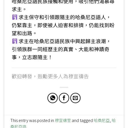
哈桑尼亞語民族接觸和使用，吸引他們渴慕尋
求主。
求主保守和引領跟隨主的哈桑尼亞語人，
仍緊靠主，即使被人迫害和排擠，仍能找到盼
望和出路。
求主在哈桑尼亞語民族中興起歸主浪潮，
引領族群一同經歷主的真實、大能和神蹟奇
事，立志跟隨主！
歡迎轉發，鼓勵更多人為穆宣禱告
This entry was posted in
穆宣禱室
and tagged
哈桑尼亞
,
哈
桑尼亞語
.