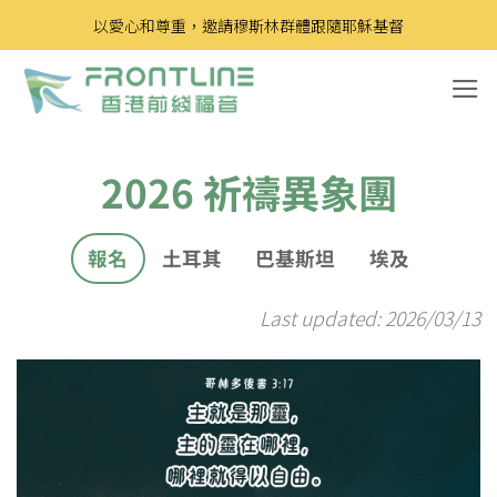
Skip
以愛心和尊重，邀請穆斯林群體跟隨耶穌基督
to
content
2026 祈禱異象團
報名
土耳其
巴基斯坦
埃及
Last updated: 2026/03/13