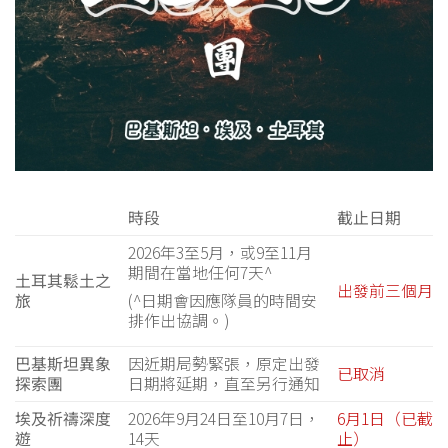
時段
截止日期
2026年3至5月，或9至11月
期間在當地任何7天^
土耳其鬆土之
出發前三個月
(^日期會因應隊員的時間安
旅
排作出協調。)
巴基斯坦異象
因近期局勢緊張，原定出發
已取消
探索團
日期將延期，直至另行通知
埃及祈禱深度
2026年9月24日至10月7日，
6月1日（已截
遊
14天
止）