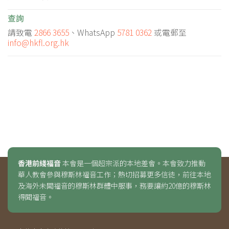
查詢
請致電
2866 3655
、WhatsApp
5781 0362
或電郵至
info@hkfl.org.hk
香港前綫福音
本會是一個超宗派的本地差會。本會致力推動
華人教會參與穆斯林福音工作；熱切招募更多信徒，前往本地
及海外未聞福音的穆斯林群體中服事，務要讓約20億的穆斯林
得聞福音。