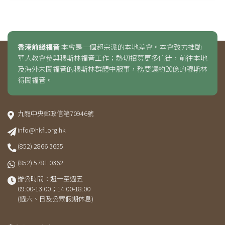
香港前綫福音
本會是一個超宗派的本地差會。本會致力推動
華人教會參與穆斯林福音工作；熱切招募更多信徒，前往本地
及海外未聞福音的穆斯林群體中服事，務要讓約20億的穆斯林
得聞福音。
九龍中央郵政信箱70946號
info@hkfl.org.hk
(852) 2866 3655
(852) 5781 0362
辦公時間：週一至週五
09:00-13:00；14:00-18:00
(週六、日及公眾假期休息)