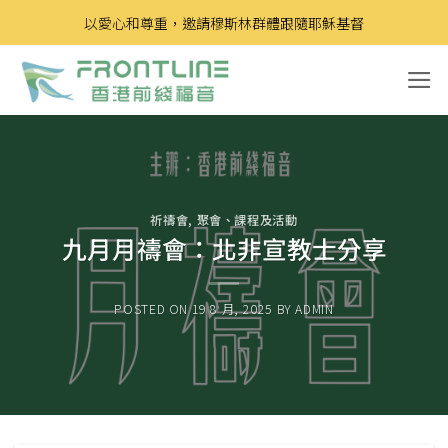
Skip
以愛心和尊重，邀請穆斯林群體跟隨耶穌基督
to
content
祈禱會
,
聚會、課程及活動
九月月禱會：北非宣教士分享
POSTED ON
19 8 月, 2025
BY
ADMIN