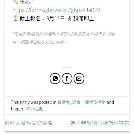
報名：
https://forms.gle/vwiixtZgKpzXJaD79
截止報名：9月11日 或 額滿即止
*地址於報名後另函通知，如於月禱會前兩天仍未收到地
址，請致電 2866 3655 查詢。
This entry was posted in
祈禱會
,
聚會、課程及活動
and
tagged
2025活動
.
東亞大漠短宣分享會
為阿赫默德派穆斯林禱告