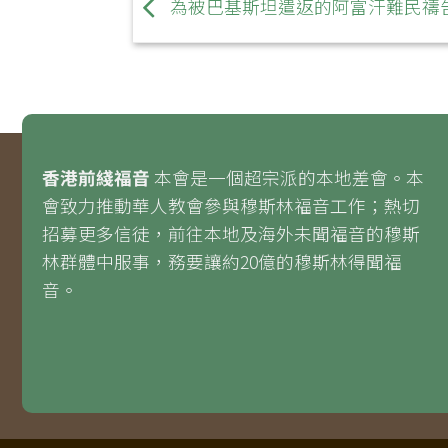
為被巴基斯坦遣返的阿富汗難民禱
香港前綫福音
本會是一個超宗派的本地差會。本
會致力推動華人教會參與穆斯林福音工作；熱切
招募更多信徒，前往本地及海外未聞福音的穆斯
林群體中服事，務要讓約20億的穆斯林得聞福
音。