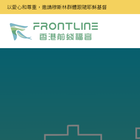
Skip
以愛心和尊重，邀請穆斯林群體跟隨耶穌基督
to
content