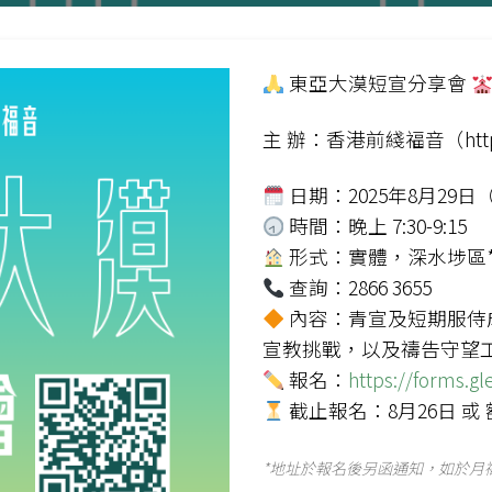
東亞大漠短宣分享會
主 辦：香港前綫福音（https://
日期：2025年8月29日
時間：晚上 7:30-9:15
形式：實體，深水埗區
查詢：2866 3655
內容：青宣及短期服侍
宣教挑戰，以及禱告守望
報名：
https://forms.
截止報名：8月26日 或
*地址於報名後另函通知，如於月禱會