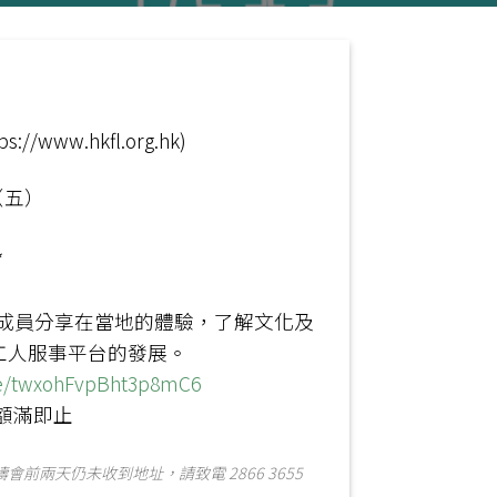
www.hkfl.org.hk)
（五）
*
成員分享在當地的體驗，了解文化及
工人服事平台的發展。
gle/twxohFvpBht3p8mC6
 額滿即止
前兩天仍未收到地址，請致電 2866 3655