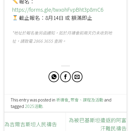
報名：
https://forms.gle/twxohFvpBht3p8mC6
截止報名：8月14日 或 額滿即止
*地址於報名後另函通知，如於月禱會前兩天仍未收到地
址，請致電 2866 3655 查詢。
This entry was posted in
祈禱會
,
聚會、課程及活動
and
tagged
2025活動
.
為被巴基斯坦遣返的阿富
為吉爾吉斯坦人民禱告
汗難民禱告