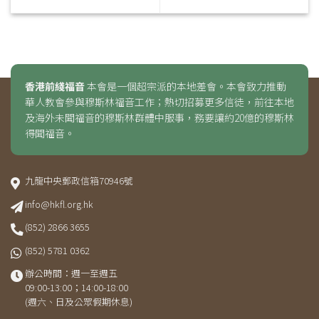
香港前綫福音
本會是一個超宗派的本地差會。本會致力推動
華人教會參與穆斯林福音工作；熱切招募更多信徒，前往本地
及海外未聞福音的穆斯林群體中服事，務要讓約20億的穆斯林
得聞福音。
九龍中央郵政信箱70946號
info@hkfl.org.hk
(852) 2866 3655
(852) 5781 0362
辦公時間：週一至週五
09:00-13:00；14:00-18:00
(週六、日及公眾假期休息)