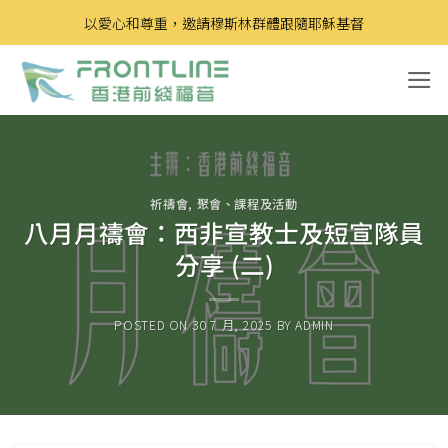
Skip
以愛心和尊重，邀請穆斯林群體跟隨耶穌基督
to
content
祈禱會
,
聚會、課程及活動
八月月禱會：西非宣教士及短宣隊員
分享 (二)
POSTED ON
30 7 月, 2025
BY
ADMIN