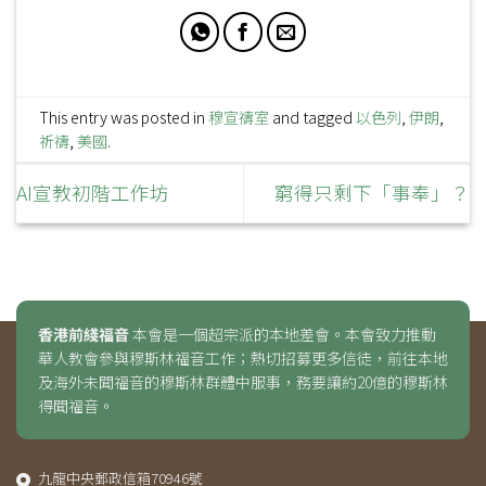
This entry was posted in
穆宣禱室
and tagged
以色列
,
伊朗
,
祈禱
,
美國
.
AI宣教初階工作坊
窮得只剩下「事奉」？
香港前綫福音
本會是一個超宗派的本地差會。本會致力推動
華人教會參與穆斯林福音工作；熱切招募更多信徒，前往本地
及海外未聞福音的穆斯林群體中服事，務要讓約20億的穆斯林
得聞福音。
九龍中央郵政信箱70946號