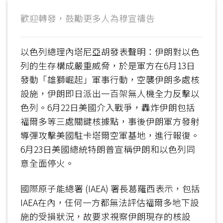
歡迎轉發，鼓勵更多人為穆宣禱告
以色列總理內塔尼亞胡發表聲明：伊朗對以色
列的生存構成嚴重威脅，於是軍方在6月13日
發動「雄獅崛起」軍事行動，空襲伊朗多處核
設施，伊朗即日派出一百架無人機全力反擊以
色列。6月22日美國介入戰爭，轟炸伊朗包括
福爾多等三處關鍵核據點，事後伊朗軍方發射
導彈攻擊美國駐卡塔爾空軍基地，進行報復。
6月23日美國總統特朗普宣稱伊朗和以色列同
意全面停火。
國際原子能總署 (IAEA) 署長葛羅西表示，包括
IAEA在內，任何一方都無法評估福爾多地下設
施的受損狀況，故要求視察伊朗現存的核設