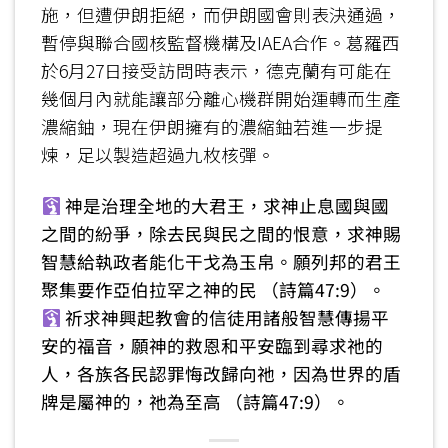
施，但遭伊朗拒絕，而伊朗國會則表決通過，
暫停與聯合國核監督機構及IAEA合作。葛羅西
於6月27日接受訪問時表示，德克蘭有可能在
幾個月內就能讓部分離心機群開始運轉而生產
濃縮鈾，現在伊朗擁有的濃縮鈾若進一步提
煉，足以製造超過九枚核彈。
神是治理全地的大君王，求神止息國與國
之間的紛爭，除去民與民之間的恨意，求神賜
智慧給執政者能化干戈為玉帛。願列邦的君王
聚集要作亞伯拉罕之神的民 （詩篇47:9）。
祈求神興起教會的信徒用諸般智慧傳揚平
安的福音，願神的救恩和平安臨到尋求祂的
人，各族各民認罪悔改歸向祂，因為世界的盾
牌是屬神的，祂為至高 （詩篇47:9）。