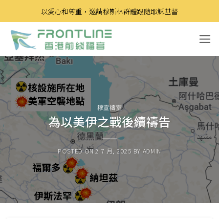
Skip
以愛心和尊重，邀請穆斯林群體跟隨耶穌基督
to
content
穆宣禱室
為以美伊之戰後續禱告
POSTED ON
2 7 月, 2025
BY
ADMIN