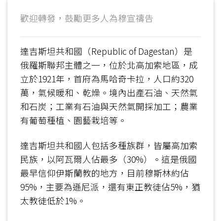
歡迎轉發，鼓勵更多人為穆宣禱告
達吉斯坦共和國（Republic of Dagestan）是
俄羅斯聯邦主體之一，位於北高加索地區，成
立於1921年，首府為馬哈奇卡拉，人口約320
萬，氣候暖和、乾燥。境內出產石油、天然氣
和石炭；工業有石油與天然氣開採加工；農業
有葡萄種植、園藝栽培等。
達吉斯坦共和國人包括多種族群，皆屬高加索
民族，以阿瓦爾人佔最多（30%）。這是俄國
最早信仰伊斯蘭教的地方，目前穆斯林約佔
95%，主要為遜尼派，還有東正教徒佔5%，猶
太教徒低於1%。