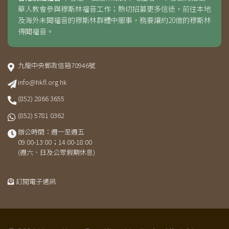
華人教會參與穆斯林福音工作；熱切招募更多信徒，前往本地
及海外未聞福音的穆斯林群體中服事，務要讓約20億的穆斯林
得聞福音。
九龍中央郵政信箱70946號
info@hkfl.org.hk
(852) 2866 3655
(852) 5781 0362
辦公時間：週一至週五
09:00-13:00；14:00-18:00
(週六、日及公眾假期休息)
訂閱電子通訊