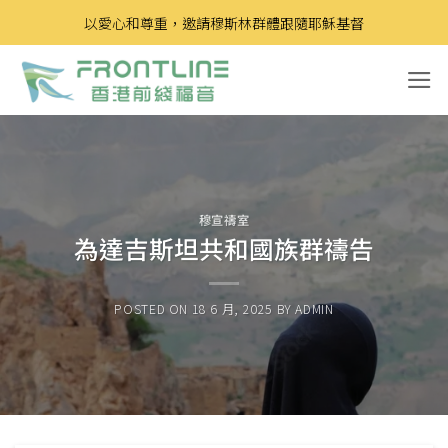
Skip
以愛心和尊重，邀請穆斯林群體跟隨耶穌基督
to
content
穆宣禱室
為達吉斯坦共和國族群禱告
POSTED ON
18 6 月, 2025
BY
ADMIN