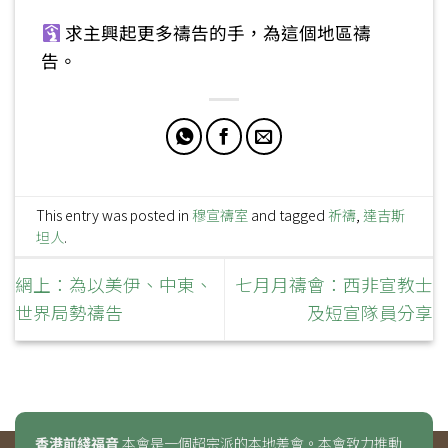
求主興起更多禱告的手，為這個地區禱
告。
This entry was posted in
穆宣禱室
and tagged
祈禱
,
達吉斯
坦人
.
網上：為以美伊、中東、
七月月禱會：西非宣教士
世界局勢禱告
及短宣隊員分享
香港前綫福音
本會是一個超宗派的本地差會。本會致力推動