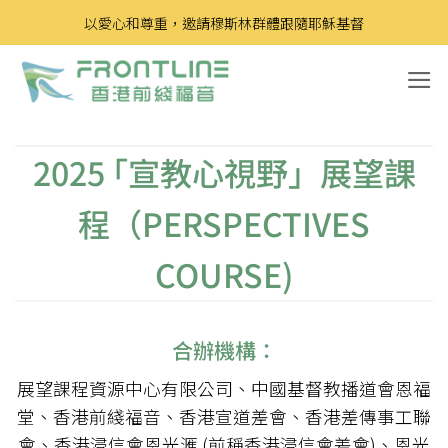
Skip
以愛心和尊重，邀請穆斯林群體跟隨耶穌基督
to
content
2025 ｢宣教心視野」展望課
程（PERSPECTIVES
COURSE)
合辦機構：
展望課程資源中心有限公司、中國基督教播道會恩福
堂、香港前綫福音、香港宣道差會、香港差傳事工聯
會、香港浸信會恩光滙 (前稱香港浸信會差會)、恩光