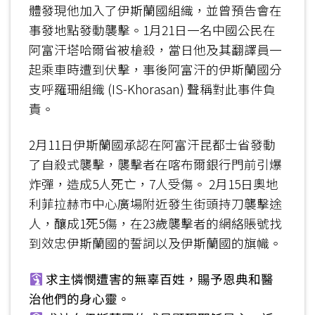
體發現他加入了伊斯蘭國組織，並曾預告會在
事發地點發動襲擊。1月21日一名中國公民在
阿富汗塔哈爾省被槍殺，當日他及其翻譯員一
起乘車時遭到伏擊，事後阿富汗的伊斯蘭國分
支呼羅珊組織 (IS-Khorasan) 聲稱對此事件負
責。
2月11日伊斯蘭國承認在阿富汗昆都士省發動
了自殺式襲擊，襲擊者在喀布爾銀行門前引爆
炸彈，造成5人死亡，7人受傷。 2月15日奧地
利菲拉赫市中心廣場附近發生街頭持刀襲擊途
人，釀成1死5傷，在23歲襲擊者的網絡賬號找
到效忠伊斯蘭國的誓詞以及伊斯蘭國的旗幟。
求主憐憫遭害的無辜百姓，𧶽予恩典和醫
治他們的身心靈。