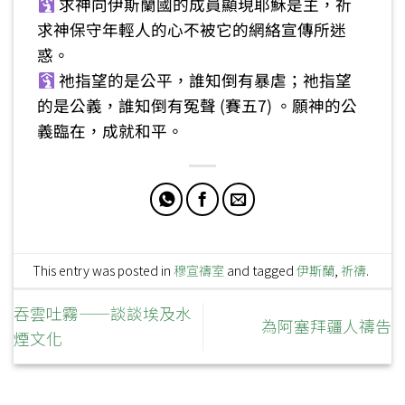
求神向伊斯蘭國的成員顯現耶穌是主，祈
求神保守年輕人的心不被它的網絡宣傳所迷
惑。
祂指望的是公平，誰知倒有暴虐；祂指望
的是公義，誰知倒有冤聲 (賽五7) 。願神的公
義臨在，成就和平。
This entry was posted in
穆宣禱室
and tagged
伊斯蘭
,
祈禱
.
吞雲吐霧——談談埃及水
為阿塞拜疆人禱告
煙文化