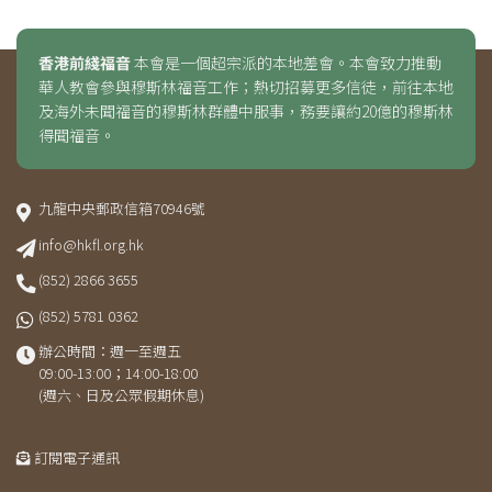
香港前綫福音
本會是一個超宗派的本地差會。本會致力推動
華人教會參與穆斯林福音工作；熱切招募更多信徒，前往本地
及海外未聞福音的穆斯林群體中服事，務要讓約20億的穆斯林
得聞福音。
九龍中央郵政信箱70946號
info@hkfl.org.hk
(852) 2866 3655
(852) 5781 0362
辦公時間：週一至週五
09:00-13:00；14:00-18:00
(週六、日及公眾假期休息)
訂閱電子通訊