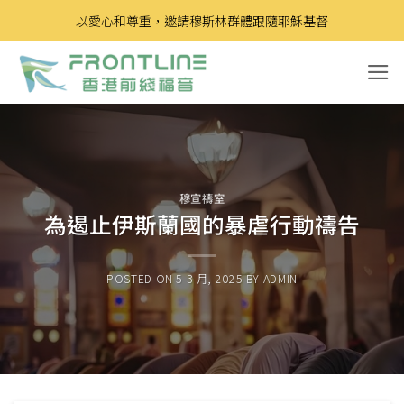
Skip
以愛心和尊重，邀請穆斯林群體跟隨耶穌基督
to
content
穆宣禱室
為遏止伊斯蘭國的暴虐行動禱告
POSTED ON
5 3 月, 2025
BY
ADMIN