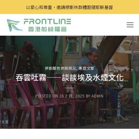
Skip
以愛心和尊重，邀請穆斯林群體跟隨耶穌基督
to
content
伊斯蘭世界與現況
,
專題文章
吞雲吐霧——談談埃及水煙文化
POSTED ON
28 2 月, 2025
BY
ADMIN