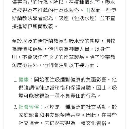
傷害自己的行為。所以，在這種情況下，吸水
煙被視為不推薦的行為或陋俗。
[1]
然而一些伊
斯蘭教法學者認為，吸煙（包括水煙）並不直
接違背伊斯蘭教義。
至於埃及的伊斯蘭教長對吸水煙的態度，則較
為謹慎和保留，他們身為神職人員，以身作
則，不會吸任何形式的煙草製品。除了從宗教
角度檢視外，他們關注到以下幾方面：
健康
：
開始關注吸煙對健康的負面影響。他
們強調信徒應當珍惜和保護身體，因此，吸
煙可能被視為一種不負責任的行為。
社會習俗
：
水煙是一種廣泛的社交活動，於
家庭聚會和朋友聚餐時共享。因此，在某些
社交場合，它仍然被視為一種文化習俗。