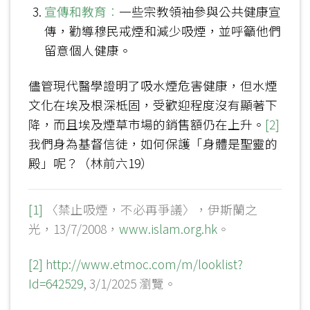
宣傳和教育
：
一些宗教領袖參與公共健康宣
傳，勸導穆民戒煙和減少吸煙，並呼籲他們
留意個人健康。
儘管現代醫學證明了吸水煙危害健康，但水煙
文化在埃及根深柢固，受歡迎程度沒有顯著下
降，而且埃及煙草市場的銷售額仍在上升。
[2]
我們身為基督信徒，如何保護「身體是聖靈的
殿」呢？（林前六19）
[1]
〈禁止吸煙，不必再爭議〉，伊斯蘭之
光，13/7/2008，
www.islam.org.hk
。
[2]
http://www.etmoc.com/m/looklist?
Id=642529
, 3/1/2025 瀏覽。