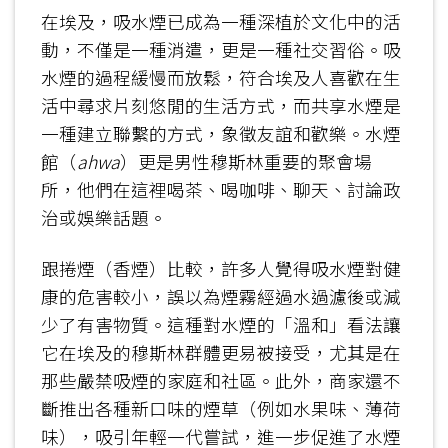
在埃及，吸水煙已成為一種深植於文化中的活
動，不僅是一種消遣，更是一種社交習俗。吸
水煙的過程緩慢而放鬆，符合埃及人喜歡在生
活中尋求片刻悠閒的生活方式，而共享水煙是
一種建立聯繫的方式，象徵友誼和歡樂。水煙
館（
ahwa
）更是男性穆斯林重要的聚會場
所，他們在這裡喝茶、喝咖啡、聊天、討論政
治或娛樂話題。
跟捲煙（香煙）比較，許多人覺得吸水煙對健
康的危害較小，誤以為煙霧經過水過濾後或減
少了有害物質。這種對水煙的「溫和」看法讓
它在埃及的穆斯林群體更易被接受，尤其是在
那些嚴禁吸煙的家庭和社區。此外，商家還不
斷推出各種新口味的煙草（例如水果味、薄荷
味），吸引年輕一代嘗試，進一步促進了水煙