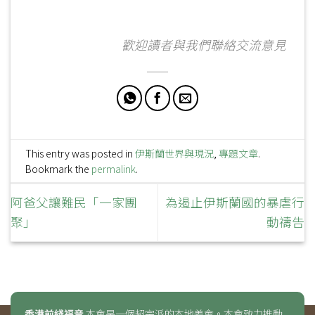
歡迎讀者與我們聯絡交流意見
This entry was posted in
伊斯蘭世界與現況
,
專題文章
.
Bookmark the
permalink
.
阿爸父讓難民「一家團
為遏止伊斯蘭國的暴虐行
聚」
動禱告
香港前綫福音
本會是一個超宗派的本地差會。本會致力推動