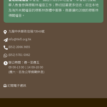
華人教會參與穆斯林福音工作；熱切招募更多信徒，前往本地
及海外未聞福音的穆斯林群體中服事，務要讓約20億的穆斯林
得聞福音。
九龍中央郵政信箱70946號
info@hkfl.org.hk
(852) 2866 3655
(852) 5781 0362
辦公時間：週一至週五
09:00-13:00；14:00-18:00
(週六、日及公眾假期休息)
訂閱電子通訊