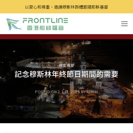
Skip
以愛心和尊重，邀請穆斯林群體跟隨耶穌基督
to
content
穆宣禱室
記念穆斯林年終節日期間的需要
POSTED ON
2 1 月, 2025
BY
ADMIN