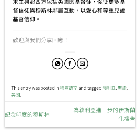
求主興起西方包括英國的基督徒，促使更多基
督信徒與穆斯林鄰居互動，以愛心和尊重見證
基督信仰。
歡迎與我們分享回應！
This entry was posted in
穆宣禱室
and tagged
敍利亞
,
聖誕
,
英國
.
為敘利亞進一步的伊斯蘭
記念印度的穆斯林
化禱告