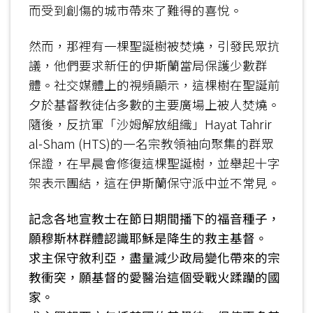
而受到創傷的城市帶來了難得的喜悅。
然而，那裡有一棵聖誕樹被焚燒，引發民眾抗
議，他們要求新任的伊斯蘭當局保護少數群
體。社交媒體上的視頻顯示，這棵樹在聖誕前
夕於基督教徒佔多數的主要廣場上被人焚燒。
隨後，反抗軍「沙姆解放組織」Hayat Tahrir
al-Sham (HTS)的一名宗教領袖向聚集的群眾
保證，在早晨會修復這棵聖誕樹，並舉起十字
架表示團結，這在伊斯蘭保守派中並不常見。
記念各地宣教士在節日期間播下的福音種子，
願穆斯林群體認識耶穌是降生的救主基督。
求主保守敘利亞，盡量減少政局變化帶來的宗
教衝突，願基督的愛醫治這個受戰火蹂躪的國
家。