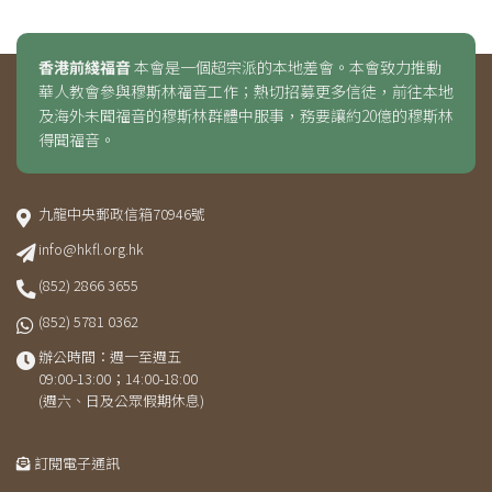
香港前綫福音
本會是一個超宗派的本地差會。本會致力推動
華人教會參與穆斯林福音工作；熱切招募更多信徒，前往本地
及海外未聞福音的穆斯林群體中服事，務要讓約20億的穆斯林
得聞福音。
九龍中央郵政信箱70946號
info@hkfl.org.hk
(852) 2866 3655
(852) 5781 0362
辦公時間：週一至週五
09:00-13:00；14:00-18:00
(週六、日及公眾假期休息)
訂閱電子通訊