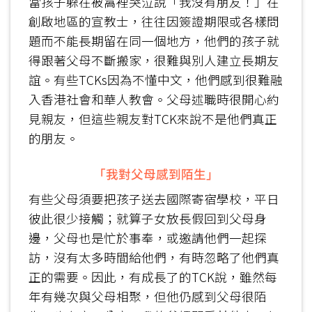
當孩子躲在被窩裡哭泣說「我沒有朋友！」在
創啟地區的宣教士，往往因簽證期限或各樣問
題而不能長期留在同一個地方，他們的孩子就
得跟著父母不斷搬家，很難與別人建立長期友
誼。有些TCKs因為不懂中文，他們感到很難融
入香港社會和華人教會。父母述職時很開心約
見親友，但這些親友對TCK來說不是他們真正
的朋友。
「我對父母感到陌生」
有些父母須要把孩子送去國際寄宿學校，平日
彼此很少接觸；就算子女放長假回到父母身
邊，父母也是忙於事奉，或邀請他們一起探
訪，沒有太多時間給他們，有時忽略了他們真
正的需要。因此，有成長了的TCK說，雖然每
年有幾次與父母相聚，但他仍感到父母很陌