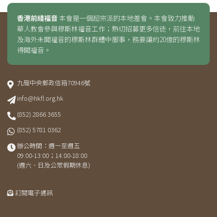
香港前綫福音
本會是一個超宗派的本地差會。本會致力推動
華人教會參與穆斯林福音工作；熱切招募更多信徒，前往本地
及海外未聞福音的穆斯林群體中服事，務要讓約20億的穆斯林
得聞福音。
九龍中央郵政信箱70946號
info@hkfl.org.hk
(852) 2866 3655
(852) 5781 0362
辦公時間：週一至週五
09:00-13:00；14:00-18:00
(週六、日及公眾假期休息)
訂閱電子通訊