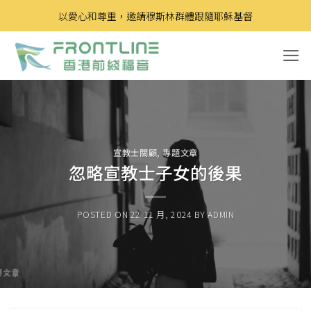
Skip
以愛心和尊重，邀請穆斯林群體跟隨耶穌基督
to
content
宣教士關顧
,
專題文章
忽略宣教士子女的後果
POSTED ON
22 11 月, 2024
BY
ADMIN