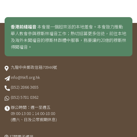
香港前綫福音
本會是一個超宗派的本地差會。本會致力推動
華人教會參與穆斯林福音工作；熱切招募更多信徒，前往本地
及海外未聞福音的穆斯林群體中服事，務要讓約20億的穆斯林
得聞福音。
九龍中央郵政信箱70946號
info@hkfl.org.hk
(852) 2866 3655
(852) 5781 0362
辦公時間：週一至週五
09:00-13:00；14:00-18:00
(週六、日及公眾假期休息)
訂閱電子通訊