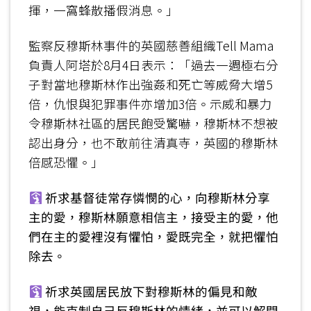
揮，一窩蜂散播假消息。」
監察反穆斯林事件的英國慈善組織Tell Mama
負責人阿塔於8月4日表示：「過去一週極右分
子對當地穆斯林作出強姦和死亡等威脅大增5
倍，仇恨與犯罪事件亦增加3倍。示威和暴力
令穆斯林社區的居民飽受驚嚇，穆斯林不想被
認出身分，也不敢前往清真寺，英國的穆斯林
倍感恐懼。」
祈求基督徒常存憐憫的心，向穆斯林分享
主的愛，穆斯林願意相信主，接受主的愛，他
們在主的愛裡沒有懼怕，愛既完全，就把懼怕
除去。
祈求英國居民放下對穆斯林的偏見和敵
視，能克制自己反穆斯林的情緒，並可以解開