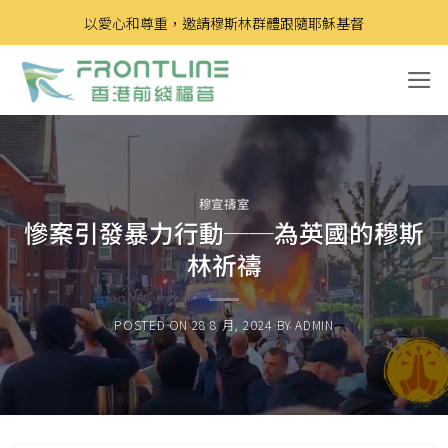
Skip
以愛心和尊重，邀請穆斯林群體跟隨耶穌基督
to
content
穆宣禱室
慘案引發暴力行動──為英國的穆斯
林祈禱
POSTED ON
28 8 月, 2024
BY
ADMIN