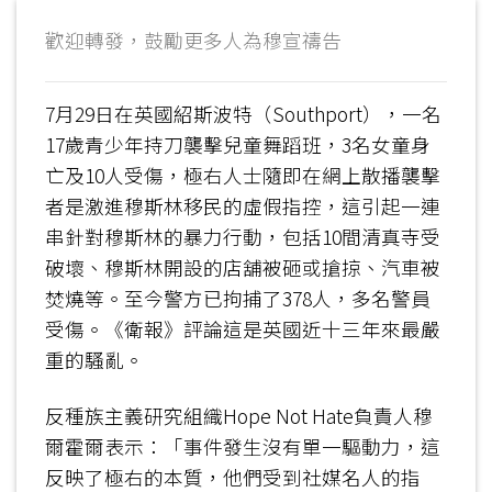
歡迎轉發，鼓勵更多人為穆宣禱告
7月29日在英國紹斯波特（Southport），一名
17歲青少年持刀襲擊兒童舞蹈班，3名女童身
亡及10人受傷，極右人士隨即在網上散播襲擊
者是激進穆斯林移民的虛假指控，這引起一連
串針對穆斯林的暴力行動，包括10間清真寺受
破壞、穆斯林開設的店舖被砸或搶掠、汽車被
焚燒等。至今警方已拘捕了378人，多名警員
受傷。《衛報》評論這是英國近十三年來最嚴
重的騷亂。
反種族主義研究組織Hope Not Hate負責人穆
爾霍爾表示：「事件發生沒有單一驅動力，這
反映了極右的本質，他們受到社媒名人的指