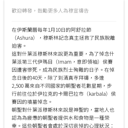
歡迎轉發，鼓勵更多人為穆宣禱告
在伊斯蘭曆每年1月10日的阿舒拉節
（Ashura），穆斯林記念真主拯救了民族脫離
迫害。
這對什葉派穆斯林來說更為重要，為了悼念什
葉派第三代伊瑪目（Imam，意即領袖）侯賽
因遭害慘死，成為民族烈士殉難的日子。在悼
念日後的40天，除了到清真寺拜禱，多達
2,500 萬來自不同國家的朝聖者花數星期，步
行前往位於伊拉克的卡爾巴拉市（karbala）侯
賽因的墳墓悼念。
朝聖對什葉派穆斯林來說是神聖的，當地人也
認為為疲憊的朝聖者提供水和食物是一種榮
幸。這些朝聖者會處於深切哀悼的心理狀況：