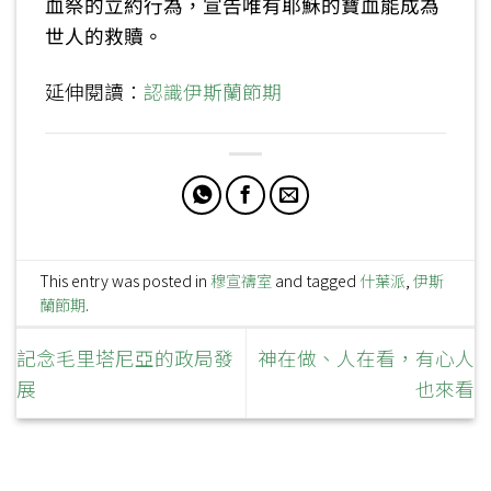
血祭的立約行為，宣告唯有耶穌的寶血能成為
世人的救贖。
延伸閱讀：
認識伊斯蘭節期
This entry was posted in
穆宣禱室
and tagged
什葉派
,
伊斯
蘭節期
.
記念毛里塔尼亞的政局發
神在做、人在看，有心人
展
也來看