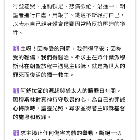
行號巷哭、捶胸頓足、悲痛欲絕。沿途中，朝
聖者進行自虐，用鞭子、鐵鏈不斷鞭打自己，
以表示自己親身體會侯賽因當時反抗壓迫的犧
牲。
主呀！因袮受的刑罰，我們得平安；因袮
受的鞭傷，我們得醫治。祈求主在眾什葉派穆
斯林在朝聖旅程中遇見主耶穌，就是為世人的
罪死而復活的獨一救主。
阿舒拉節的源起與猶太人的贖罪日有關。
願穆斯林對真神持守敬畏的心，為自己的罪誠
心悔改時，聖靈光照，尋求並得著主耶穌基督
的施恩和赦罪。
求主遏止任何傷害肉體的舉動，斷絕一切