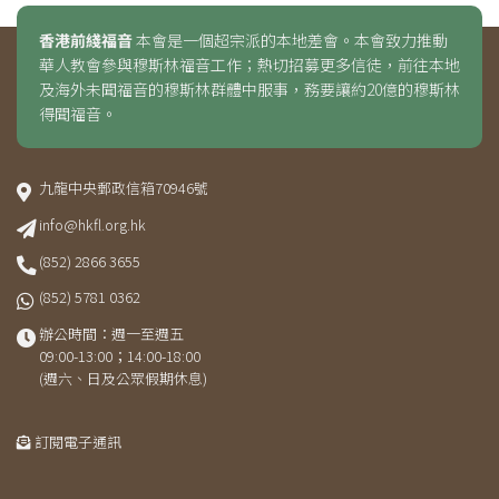
香港前綫福音
本會是一個超宗派的本地差會。本會致力推動
華人教會參與穆斯林福音工作；熱切招募更多信徒，前往本地
及海外未聞福音的穆斯林群體中服事，務要讓約20億的穆斯林
得聞福音。
九龍中央郵政信箱70946號
info@hkfl.org.hk
(852) 2866 3655
(852) 5781 0362
辦公時間：週一至週五
09:00-13:00；14:00-18:00
(週六、日及公眾假期休息)
訂閱電子通訊