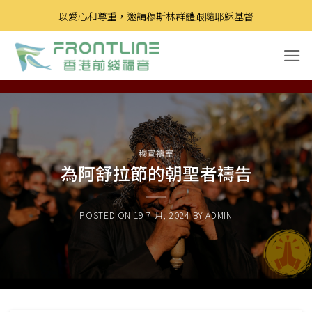
Skip
以愛心和尊重，邀請穆斯林群體跟隨耶穌基督
to
content
穆宣禱室
為阿舒拉節的朝聖者禱告
POSTED ON
19 7 月, 2024
BY
ADMIN