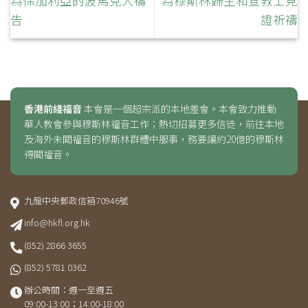
為保加利亞的波馬克人禱
為穆斯林歸主和宣教士見
告
證祈禱
香港前綫福音
本會是一個超宗派的本地差會。本會致力推動
華人教會參與穆斯林福音工作；熱切招募更多信徒，前往本地
及海外未聞福音的穆斯林群體中服事，務要讓約20億的穆斯林
得聞福音。
九龍中央郵政信箱70946號
info@hkfl.org.hk
(852) 2866 3655
(852) 5781 0362
辦公時間：週一至週五
09:00-13:00；14:00-18:00