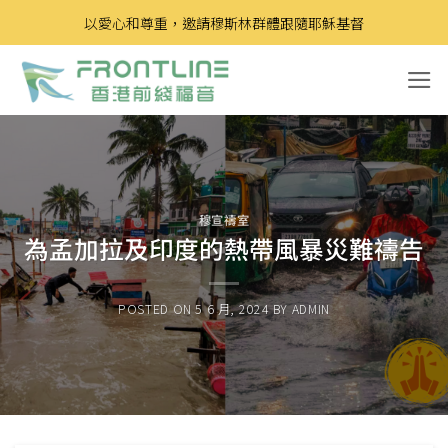
Skip
以愛心和尊重，邀請穆斯林群體跟隨耶穌基督
to
content
穆宣禱室
為孟加拉及印度的熱帶風暴災難禱告
POSTED ON
5 6 月, 2024
BY
ADMIN