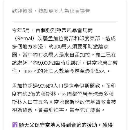
歡迎轉發，鼓勵更多人為穆宣禱告
今年5月，首個強烈熱帶風暴雷馬爾
（Remal）吹襲孟加拉南部和印度東部，造成
多個地方水浸，約100萬人須要即時撤離家
園，當中約有80萬人是來自孟加拉。義工已在
該處起了約9,000個臨時庇護所，供當地居民暫
住，而兩地的死亡人數至今增至最少65人。
孟加拉超過90%的人口是信奉伊斯蘭教，而印
度有約2億的穆斯林，兩國都位居全球最多穆
斯林人口首五名。當地穆斯林改信基督教會被
視為背叛，會遭到迫害，甚至死亡威脅。
願天父保守當地人得到合適的援助，獲得