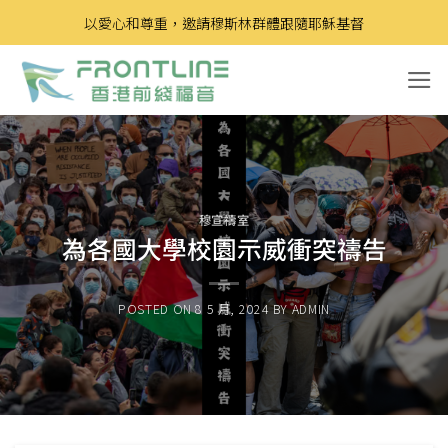
Skip
以愛心和尊重，邀請穆斯林群體跟隨耶穌基督
to
content
穆宣禱室
為各國大學校園示威衝突禱告
POSTED ON
8 5 月, 2024
BY
ADMIN