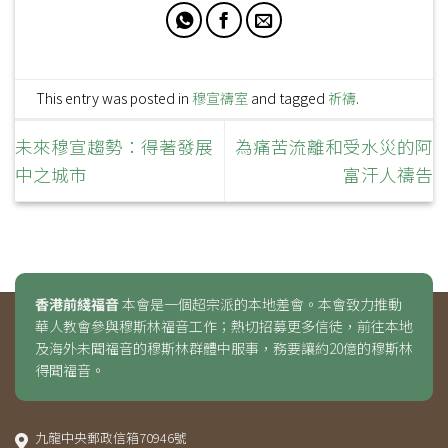
This entry was posted in
穆宣禱室
and tagged
祈禱
.
未來穆宣趨勢：得著發展
為痛苦流離和受水災的阿
中之城市
富汗人禱告
香港前綫福音
本會是一個超宗派的本地差會。本會致力推動
華人教會參與穆斯林福音工作；熱切招募更多信徒，前往本地
及海外未聞福音的穆斯林群體中服事，務要讓約20億的穆斯林
得聞福音。
九龍中央郵政信箱70946號