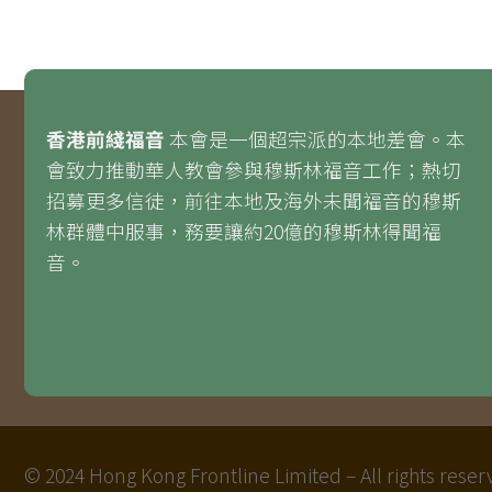
香港前綫福音
本會是一個超宗派的本地差會。本
會致力推動華人教會參與穆斯林福音工作；熱切
招募更多信徒，前往本地及海外未聞福音的穆斯
林群體中服事，務要讓約20億的穆斯林得聞福
音。
© 2024 Hong Kong Frontline Limited – All rights rese