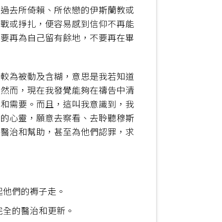
從過去所倚賴、所依戀的伊斯蘭教或
挑戰或掙扎，便容易感到信仰不再能
不要再為自己留有餘地，不要再在畢
是較為被動及含糊，意思是我若知道
。然而，現在我發覺能夠在禱告中清
題和需要。而且，這叫我意識到，我
放的心靈，願意去察看、去聆聽穆斯
求醫治和幫助，甚至為他們認罪，求
起他們的褥子走。
完全的醫治和更新。