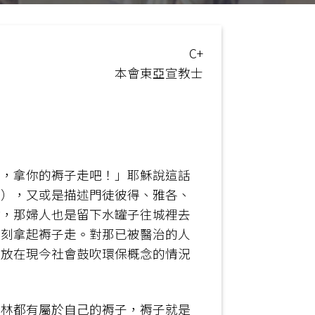
C+
本會東亞宣教士
來，拿你的褥子走吧！」耶穌說這話
價），又或是描述門徒彼得、雅各、
載，那婦人也是留下水罐子往城裡去
立刻拿起褥子走。對那已被醫治的人
？放在現今社會鼓吹環保概念的情況
斯林都有屬於自己的褥子，褥子就是