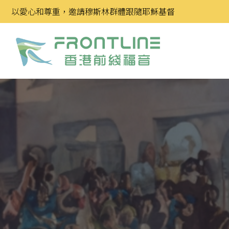
Skip
以愛心和尊重，邀請穆斯林群體跟隨耶穌基督
to
content