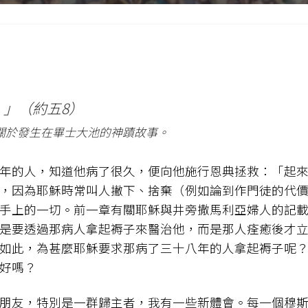
」（約五8）
關於發生在畢士大池的神蹟故事。
年的人，知道他病了很久，便向他施行恩典拯救：「起
，因為耶穌時常叫人撇下、捨棄（例如論到作門徒的代
手上的一切。前一章有關耶穌與井旁撒馬利亞婦人的記
不是要透過那病人拿起褥子來醫治他，而是那人痊癒後才
如此，為甚麼耶穌要求那病了三十八年的人拿起褥子呢
好嗎？
朋友，特別是一群歸主者，我有一些新體會。每一個穆