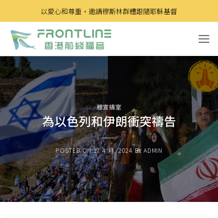
Skip
以愛心和尊重，邀請穆斯林群體跟隨耶穌基督
to
content
穆宣禱室
為以色列和伊朗衝突禱告
POSTED ON
17 4 月, 2024
BY
ADMIN