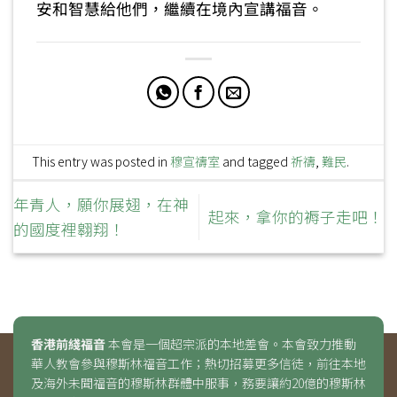
安和智慧給他們，繼續在境內宣講福音。
This entry was posted in
穆宣禱室
and tagged
祈禱
,
難民
.
年青人，願你展翅，在神
起來，拿你的褥子走吧！
的國度裡翱翔！
香港前綫福音
本會是一個超宗派的本地差會。本會致力推動
華人教會參與穆斯林福音工作；熱切招募更多信徒，前往本地
及海外未聞福音的穆斯林群體中服事，務要讓約20億的穆斯林