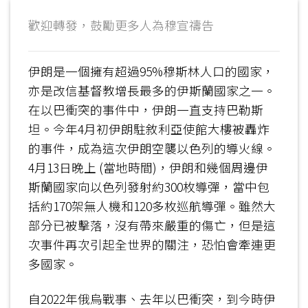
歡迎轉發，鼓勵更多人為穆宣禱告
伊朗是一個擁有超過95%穆斯林人口的國家，
亦是改信基督教增長最多的伊斯蘭國家之一。
在以巴衝突的事件中，伊朗一直支持巴勒斯
坦。今年4月初伊朗駐敘利亞使館大樓被轟炸
的事件，成為這次伊朗空襲以色列的導火線。
4月13日晚上 (當地時間)，伊朗和幾個周邊伊
斯蘭國家向以色列發射約300枚導彈，當中包
括約170架無人機和120多枚巡航導彈。雖然大
部分已被擊落，沒有帶來嚴重的傷亡，但是這
次事件再次引起全世界的關注，恐怕會牽連更
多國家。
自2022年俄烏戰事、去年以巴衝突，到今時伊