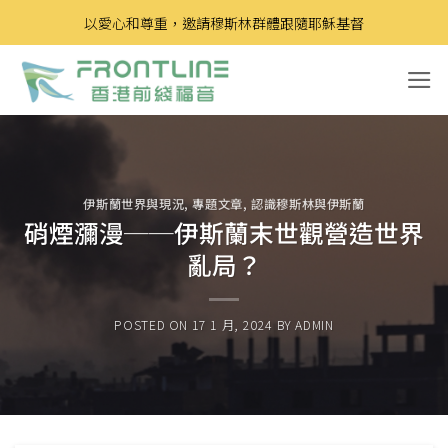
Skip
以愛心和尊重，邀請穆斯林群體跟隨耶穌基督
to
content
伊斯蘭世界與現況
,
專題文章
,
認識穆斯林與伊斯蘭
硝煙瀰漫──伊斯蘭末世觀營造世界
亂局？
POSTED ON
17 1 月, 2024
BY
ADMIN