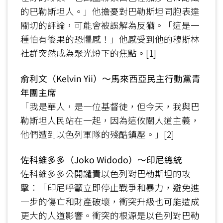
的巴勒斯坦人。」他擔憂對巴勒斯坦同胞表達
關切的評論，可能會被誤解為反猶。「這是一
種怕有後果的恐懼感！」他感受到他的穆斯林
社群突然成為聚光燈下的焦點。[1]
俞利文（Kelvin Yii）～馬來西亞民主行動黨青
年團主席
「我是華人，是一位基督徒，但今天，我與巴
勒斯坦人民站在一起，因為這攸關人道主義，
他們遭到以色列軍隊的殘酷鎮壓。」[2]
佐科維多多（Joko Widodo）～印尼總統
佐科維多多公開譴責以色列對巴勒斯坦的攻
擊：「印尼呼籲立即停止戰爭和暴力，避免進
一步的傷亡和財產破壞，衝突升級也可能造成
更大的人道影響。衝突的根源是以色列對巴勒