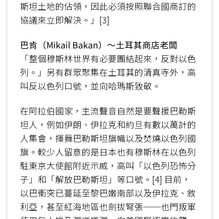
斯坦土地的佔領，因此必須按照聯合國商訂的
協議來立即解決。」[3]
巴肯（Mikail Bakan）～土耳其商店老闆
「整個穆斯林世界有必要團結起來，反對以色
列。」另有群眾聚集在土耳其的清真寺外，高
叫反以色列口號，並向哈瑪斯致敬。
在阿拉伯國家，主流聲音自然是要聲援巴勒斯
坦人，例如伊朗、伊拉克和約旦有數以萬計的
人集會，揮舞巴勒斯坦旗幟以及焚燒以色列國
旗。較少人留意的是日本也有穆斯林在以色列
駐東京大使館附近示威，高叫「以色列恐怖分
子」和「解放巴勒斯坦」等口號。[4] 目前，
以巴衝突已蔓延至黎巴嫩南部以及伊拉克、敘
利亞，甚至紅海地區也劍拔弩張──也門叛軍