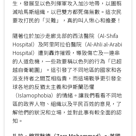
生，發展至以色列揮軍攻入加沙地帶，以圖翦
滅哈馬斯組織，以巴雙方都死傷無數。這次民
要攻打民的「災難」，真的叫人愀心和擔憂！
隨著位於加沙走廊北部的西法醫院（Al-Shifa
Hospital）及阿里阿拉伯醫院（Al-Ahli al-Arabi
Hospital）遭到轟炸摧毀，導致傷亡及一連串
的人道危機，一些政要稱以色列的行為「已超
越自衛範圍」。這引發了不同地區的國家和各
派支持者之間互相指責，而這場戰爭更引發全
球各地的反猶太主義和伊斯蘭恐懼
（Islamophobia）的情緒。讓我們看看不同地
區的政界人物、組織以及平民百姓的意見，了
解他們的狀況和立場，並對此事有較全面的認
知。
扎拉‧穆罕默德（Zara Mohammed）～英國