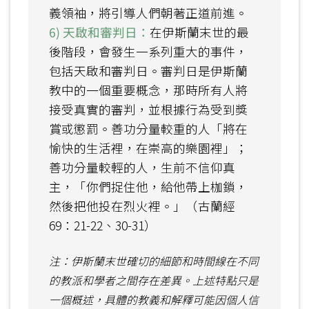
義領袖，將引導人們朝著正道前進。
6) 天啟和審判日：
在伊斯蘭末世的最
後階段，會發生一系列重大的事件，
包括天啟和審判日。審判日是伊斯蘭
教中的一個重要概念，那時所有人將
接受真實的審判，並根據行為受到獎
賞或懲罰。善功分量較重的人「將在
愉快的生活裡，在崇高的樂園裡」；
善功分量較輕的人，生前不信仰真
主，「你們捉住他，給他帶上枷鎖，
然後把他投在烈火裡。」（古蘭經
69：21-22、30-31）
注：伊斯蘭末世確切的細節和時間線在不同
的教派和學者之間存在差異。上述特點只是
一個概述，具體的教義和解釋可能因個人信