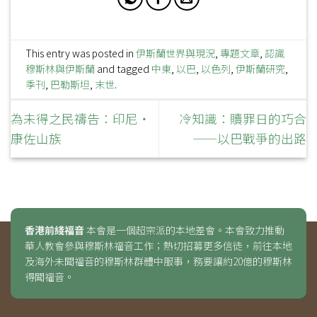
This entry was posted in
伊斯蘭世界與現況
,
專題文章
,
認識
穆斯林與伊斯蘭
and tagged
中東
,
以巴
,
以色列
,
伊斯蘭研究
,
季刊
,
巴勒斯坦
,
末世
.
為未得之民禱告：印尼‧
冷知識：贖罪日的巧合
康佐山族
——以巴戰爭的出路
香港前綫福音
本會是一個超宗派的本地差會。本會致力推動
華人教會參與穆斯林福音工作；熱切招募更多信徒，前往本地
及海外未聞福音的穆斯林群體中服事，務要讓約20億的穆斯林
得聞福音。