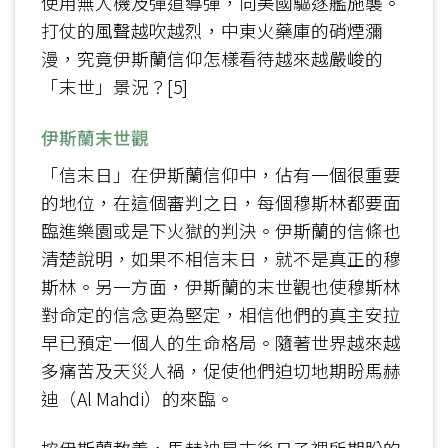
使用無人機及彈道導彈，向美國驅逐艦施襲。
打仗的風聲越吹越烈，中東火藥庫的硝煙瀰
漫，究竟伊斯蘭信仰怎樣看待越來越嚴峻的
「末世」景況？[5]
伊斯蘭末世觀
「信末日」在伊斯蘭信仰中，佔有一個很重要
的地位，在這個審判之日，每個穆斯林都要面
臨進樂園或是下火獄的判決。伊斯蘭的信條也
清楚說明，如果不相信末日，就不是真正的穆
斯林。另一方面，伊斯蘭的末世觀也使穆斯林
對命定的信念更為堅定，相信他們的真主安拉
早已預定一個人的生命格局。隨著世界越來越
多痛苦及天災人禍，促使他們迫切地期盼馬赫
迪（Al Mahdi）的來臨。