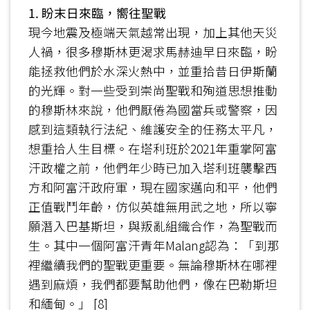
1. 盼末日來臨，嚮往聖戰
現今地震及極端天氣越常出現，加上其他天災
人禍，很多穆斯林更渴求馬赫迪早日來臨，盼
能拯救他們於水深火熱中，並重拾昔日伊斯蘭
的光輝。對一些受到崇尚聖戰和殉道思想推動
的穆斯林來說，他們厭倦為國當兵或警察，因
感到這類執行法紀、維護安全的任務太平凡，
想重拾人生目標。在塔利班於2021年重掌阿富
汗政權之前，他們年少時已加入塔利班襲擊西
方和阿富汗政府軍，現在國家邁向和平，他們
正值戰鬥年齡，仿似英雄無用武之地，所以寧
願潛入巴基斯坦，與叛亂組織合作，為聖戰而
生。其中一個阿富汗青年Malang認為：「到那
裡繼續我們的聖戰更重要。無論穆斯林在哪裡
遇到麻煩，我們都要幫助他們，像在巴勒斯坦
和緬甸。」 [8]