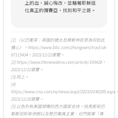
上的血，誠心悔改，並藉著耶穌這
位真正的彌賽亞，找到和平之路。
[1] 〈以巴衝突：英國的猶太及穆斯林民眾為何如此
擔心〉，https://www.bbc.com/zhongwen/trad/uk-
67115434，2023/12/22瀏覽。
[2] https://www.thenewslens.com/article/193418，
2023/12/22瀏覽。
[3] 同上。
[4]
https://www.cna.com.tw/news/aopl/202310140209.aspx
2023/12/20瀏覽。
[5] 以色列有美國領導的西方國家支持，哈馬斯和巴
勒斯坦則有伊朗以及黎巴嫰真主黨、也門叛軍「青