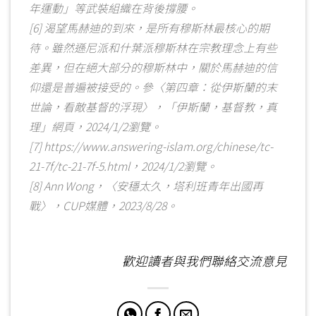
年運動」等武裝組織在背後撐腰。
[6] 渴望馬赫迪的到來，是所有穆斯林最核心的期
待。雖然遜尼派和什葉派穆斯林在宗教理念上有些
差異，但在絕大部分的穆斯林中，關於馬赫迪的信
仰還是普遍被接受的。參〈第四章：從伊斯蘭的末
世論，看敵基督的浮現〉，「伊斯蘭，基督教，真
理」網頁，2024/1/2瀏覽。
[7] https://www.answering-islam.org/chinese/tc-
21-7f/tc-21-7f-5.html，2024/1/2瀏覽。
[8] Ann Wong，〈安穩太久，塔利班青年出國再
戰〉，CUP媒體，2023/8/28。
歡迎讀者與我們聯絡交流意見