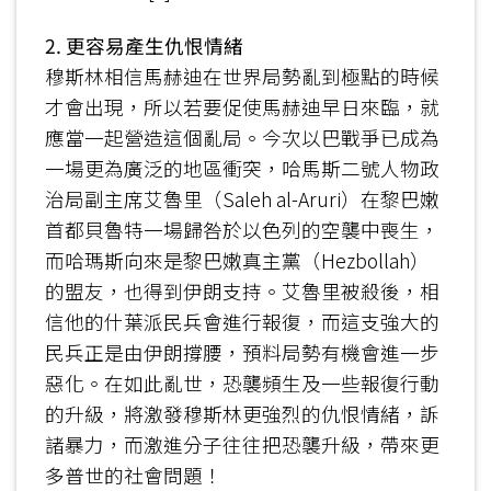
2. 更容易產生仇恨情緒
穆斯林相信馬赫迪在世界局勢亂到極點的時候
才會出現，所以若要促使馬赫迪早日來臨，就
應當一起營造這個亂局。今次以巴戰爭已成為
一場更為廣泛的地區衝突，哈馬斯二號人物政
治局副主席艾魯里（Saleh al-Aruri）在黎巴嫩
首都貝魯特一場歸咎於以色列的空襲中喪生，
而哈瑪斯向來是黎巴嫩真主黨（Hezbollah）
的盟友，也得到伊朗支持。艾魯里被殺後，相
信他的什葉派民兵會進行報復，而這支強大的
民兵正是由伊朗撐腰，預料局勢有機會進一步
惡化。在如此亂世，恐襲頻生及一些報復行動
的升級，將激發穆斯林更強烈的仇恨情緒，訴
諸暴力，而激進分子往往把恐襲升級，帶來更
多普世的社會問題！