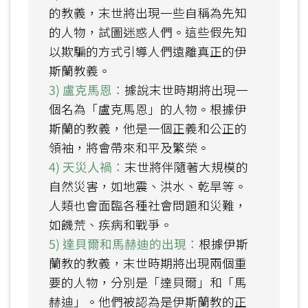
的教義，末世將出現一些自稱為先知
的人物，試圖迷惑人們。這些假先知
以欺騙的方式引導人們遠離真正的伊
斯蘭教義。
3) 盧克馬恩：
據說末世時期將出現一
個名為「盧克馬恩」的人物。根據伊
斯蘭的教義，他是一個正義和公正的
領袖，將會帶來和平及繁榮。
4) 天災人禍：
末世將伴隨著大規模的
自然災害，如地震、洪水、乾旱等。
人類也會面臨各種社會問題和災難，
如饑荒、疾病和戰爭。
5) 達貝爾和馬赫迪的出現：
根據伊斯
蘭教的教義，末世時期將出現兩個重
要的人物，分別是「達貝爾」和「馬
赫迪」。他們被認為是伊斯蘭教的正