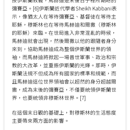
按伊斯蘭教義，馬赫迪是末後日子裡所期盼的
彌賽亞。[6]伊斯蘭近代學者Sheikh Kabbani表
示，像猶太人在等待彌賽亞、基督徒在等待主
耶穌，穆斯林也在等待馬赫迪和爾撒（穆斯林
的耶穌）來臨。在世局進入非常混亂的時候，
馬赫迪就會出現，然後爾撒以他的跟隨者身分
來到，協助馬赫迪成為整個伊斯蘭世界的領
袖，而馬赫迪將掀起一場普世軍事、政治和宗
教的大改革，並重振伊斯蘭的光輝。那時，伊
斯蘭法規不但成為所有國家的標準和規範，而
且馬赫迪這位世界領袖會以超然的身分超越爾
撒，成為末後的彌賽亞，不僅要統領伊斯蘭世
界，也要統領非穆斯林世界。[7]
在這個末日觀的基礎上，對穆斯林的生活態度
主要帶來兩方面的影響。