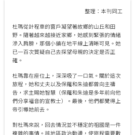
整理：本刊同工
杜瑪從計程車的窗戶凝望著故鄉的山丘和田
野。隨著越來越接近家鄉，她感到緊張的情緒
滲入肩膀，那個小鎮在地平線上清晰可見。她
已一百次質疑自己去探望母親的決定是否正
確。
杜瑪靠在座位上，深深吸了一口氣。關於這次
旅程，她和丈夫以及保羅和朱迪都曾向主禱
告，求主賜她智慧（保羅和朱迪是多年前向他
們分享福音的宣教士）。最後，他們都覺得上
帝引導她前去。
對杜瑪來說，回去情況並不穩定的祖國是一件
複雜的事情。該地區政治動盪，使旅程需要數