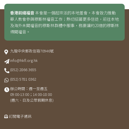
香港前綫福音
本會是一個超宗派的本地差會。本會致力推動
華人教會參與穆斯林福音工作；熱切招募更多信徒，前往本地
及海外未聞福音的穆斯林群體中服事，務要讓約20億的穆斯林
得聞福音。
九龍中央郵政信箱70946號
info@hkfl.org.hk
(852) 2866 3655
(852) 5781 0362
辦公時間：週一至週五
09:00-13:00；14:00-18:00
(週六、日及公眾假期休息)
訂閱電子通訊