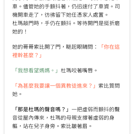
車。儘管她的手顫抖著，仍迅速付了車資。司
機開車走了，彷彿留下她任憑家人處置。
杜瑪敲門時，手仍在顫抖。等待開門是挺折磨
她的！
她的哥哥索比開了門，瞇起眼睛問：
「你在這
裡幹甚麼？」
「我想看望媽媽。」
杜瑪咬著嘴唇。
「為甚麼我要讓一個異教徒進來？」
索比質問
她。
「那是杜瑪的聲音嗎？」
一把虛弱而顫抖的聲
音從屋內傳來，杜瑪的母親支撐著虛弱的身
軀，站在兒子身旁。索比皺著眉。