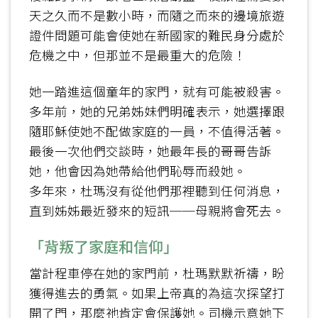
天之久而不是數小時，而隨之而來的邊境旅遊
證件問題可能會使她在新國家的難民身分處於
危機之中，但那並不是最重大的危險！
她一踏進這個童年的家門，就有可能被殺害。
多年前，她的兄弟姊妹們明確表示，她選擇跟
隨耶穌使她不配做家庭的一員，不值得活著。
最後一次他們交談時，她最年長的哥哥告訴
她，他會因為她帶給他們恥辱而殺她。
多年來，杜瑪沒有從他們那裡聽到任何消息，
直到姊姊最近發來的短訊──母親將會死去。
「背叛了家庭和信仰」
當計程車停在她的家門前，杜瑪默默祈禱，盼
獲得進去的勇氣。如果上帝真的為這次探望打
開了門，那麼祂肯定會保護她。司機示意她下