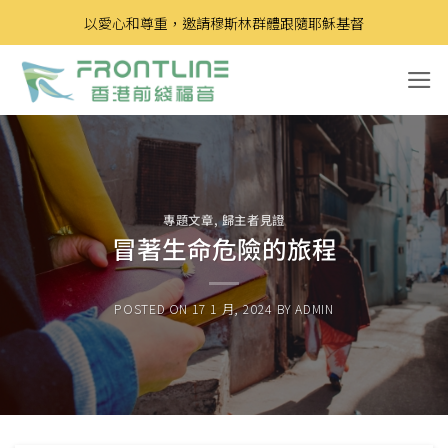
Skip
以愛心和尊重，邀請穆斯林群體跟隨耶穌基督
to
content
專題文章
,
歸主者見證
冒著生命危險的旅程
POSTED ON
17 1 月, 2024
BY
ADMIN