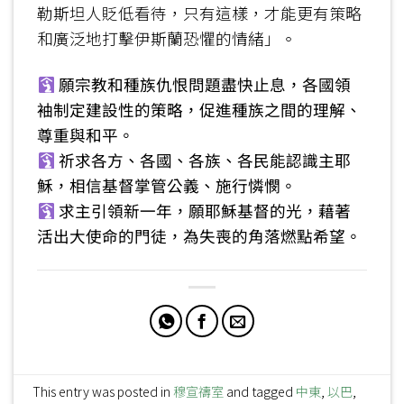
勒斯坦人貶低看待，只有這樣，才能更有策略
和廣泛地打擊伊斯蘭恐懼的情緒」。
願宗教和種族仇恨問題盡快止息，各國領
袖制定建設性的策略，促進種族之間的理解、
尊重與和平。
祈求各方、各國、各族、各民能認識主耶
穌，相信基督掌管公義、施行憐憫。
求主引領新一年，願耶穌基督的光，藉著
活出大使命的門徒，為失喪的角落燃點希望。
This entry was posted in
穆宣禱室
and tagged
中東
,
以巴
,