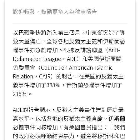
歡迎轉發，鼓勵更多人為穆宣禱告
以巴戰爭快將踏入第三個月，中東衝突除了導
致大量傷亡，全球各地反猶太主義和伊斯蘭恐
懼事件亦急劇增加。根據反誹謗聯盟（Anti-
Defamation League，ADL）和美國伊斯蘭關
係委員會（Council on American-Islamic
Relation，CAIR）的報告，在美國的反猶太主
義事件增加了388％，伊斯蘭恐懼事件增加了
216％。
ADL的報告顯示，反猶太主義事件達到歷史最
高水平，包括各地的反猶太主義言論。伊斯蘭
恐懼事件同樣增加，有美國官員指出：「我們
的政府必須呼籲結束暴力，避免將穆斯林和巴