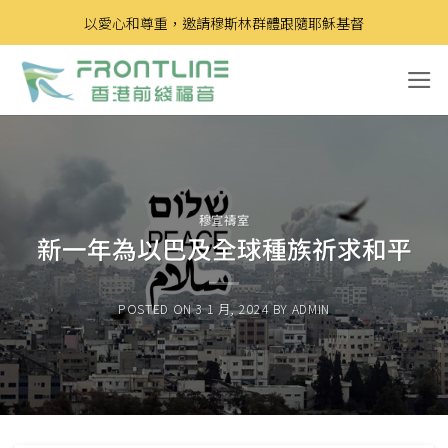
Skip
以愛心和尊重，邀請穆斯林群體跟隨耶穌基督
to
content
穆宣禱室
新一年為以巴及全球種族祈求和平
POSTED ON
3 1 月, 2024
BY
ADMIN