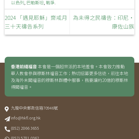
以色列
,
巴勒斯坦
,
戰爭
.
2024 「遇見耶穌」齋戒月
為未得之民禱告：印尼‧
三十天禱告系列
康佐山族
香港前綫福音
本會是一個超宗派的本地差會。本會致力推動
華人教會參與穆斯林福音工作；熱切招募更多信徒，前往本地
及海外未聞福音的穆斯林群體中服事，務要讓約20億的穆斯林
得聞福音。
九龍中央郵政信箱70946號
info@hkfl.org.hk
(852) 2866 3655
(852) 5781 0362