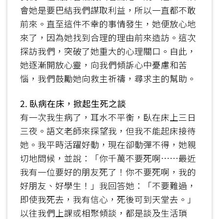
會她是要巴結我們謀取利益，所以一直都不敢
前來。直至這件不幸的事情發生，她便放心地
來了，因為她找到合理的理由前來造訪。這次
探訪我們，突破了她重大的心理關口。自此，
她逐漸開放心靈，向我們傾訴心中憂慮和苦
惱，我們鼓勵她向救主祈禱，尋求主的幫助。
2. 臥病在床，掀起生死之談
有一次我生病了，耳水不平衡，臥在床上三日
三夜。語文老師來探望我，但我不能起床接待
她。我平時活躍好動，現在卻動彈不得，她親
切地問候，並說：「你千萬不要死啊……最近
我有一位要好的朋友死了！你不要死啊，我的
好朋友、好學生！」我回答她：「不要難過，
即使我死去，我有信心，死後可到天堂去。」
以往我們上課或相聚傾談，都是談及生活瑣