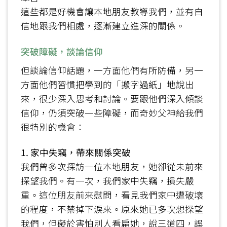
這些都是好機會讓本地朋友教導我們，並有自
信地跟我們相處，逐漸建立進深的關係。
突破障礙，談論信仰
但談論信仰話題，一方面他們有所防備，另一
方面他們習慣把學到的「搬字過紙」地說出
來，很少深入思考和討論。要跟他們深入傾談
信仰，仍須突破一些障礙，而奇妙父神給我們
很特別的機會：
1. 家中失竊，帶來關係突破
我們曾多次探訪一位本地朋友，她卻從未前來
探望我們。有一次，我們家中失竊，損失嚴
重。這位朋友前來慰問，看見我們家中遭破壞
的程度，不禁掉下淚來。原來她已多次想探望
我們，但礙於害怕別人看扁她，說三道四，誤