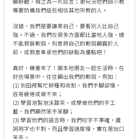
願聆聽，視之為一片謊言；更何況他們自小教
導要防備我們這些相信其他宗教的人。
沒錯，我們是要謙卑自己，要看別人比自己
強。不過，我們在很多方面都比當地人強，總
不能假裝軟弱，刻意將自己的軟弱顯露於人
前，或假意奉承他們的缺點為優點吧！
真好，機會來了！跟本地朋友一起生活時，在
好些場景中，往往顯出我們的軟弱，例如：
(1) 到田裡幫忙耕種和收割，我們手腳卻慢，
容易疲倦或做不來；
(2) 學習泡製泡沫甜茶，或學做他們的手工
藝，我們顯然笨手笨腳；
(3) 學習他們的語言時，我們咬字不準確，遣
詞用字也不對，而且學習速度慢，實在是拙口
笨舌。