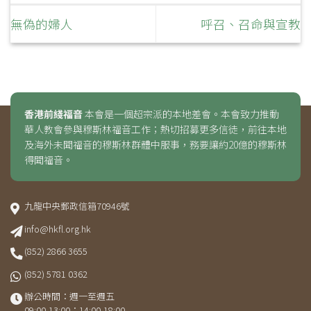
無偽的婦人
呼召、召命與宣教
香港前綫福音
本會是一個超宗派的本地差會。本會致力推動
華人教會參與穆斯林福音工作；熱切招募更多信徒，前往本地
及海外未聞福音的穆斯林群體中服事，務要讓約20億的穆斯林
得聞福音。
九龍中央郵政信箱70946號
info@hkfl.org.hk
(852) 2866 3655
(852) 5781 0362
辦公時間：週一至週五
09:00-13:00；14:00-18:00