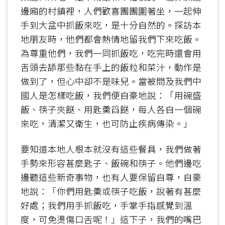
邊廂的村鎮裡，人們歡喜團團圍著坐，一起伸
手到大盆中抓飯來吃，是十分自然的。探訪本
地朋友時，他們都會熱情地留我們下來吃飯。
為尊重他們，我們一同抓飯吃，吃完時還會用
舌頭去舔那些黏在手上的飯粒和菜汁，動作是
做到了，但心中卻不是味兒。當被問及我們中
國人是怎樣吃飯，我們便自豪地說：「用碗盛
飯、筷子夾餸、用匙羮舀餸，每人各自一個碗
來吃，清潔又衛生，也可防止疾病傳染。」
要知道本地人根本就沒有這些餐具，我們做著
手勢來形容甚麼匙子、飯碗和筷子。他們邊吃
邊聽這些新奇事物，也有人要保留自尊，自豪
地說：「你們用匙羮或筷子吃飯，說著有甚麼
好處；我們用手抓飯吃，手掌手指感覺到溫
度，可免燙傷口舌呢！」這下子，我們的嘴巴