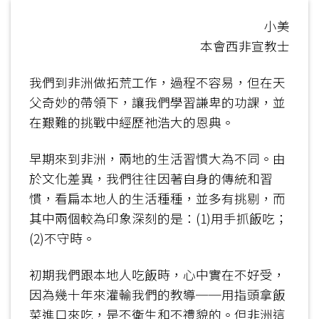
小美
本會西非宣教士
我們到非洲做拓荒工作，過程不容易，但在天
父奇妙的帶領下，讓我們學習謙卑的功課，並
在艱難的挑戰中經歷祂浩大的恩典。
早期來到非洲，兩地的生活習慣大為不同。由
於文化差異，我們往往因著自身的傳統和習
慣，看扁本地人的生活種種，並多有挑剔，而
其中兩個較為印象深刻的是：(1)用手抓飯吃；
(2)不守時。
初期我們跟本地人吃飯時，心中實在不好受，
因為幾十年來灌輸我們的教導──用指頭拿飯
菜進口來吃，是不衛生和不禮貌的。但非洲這