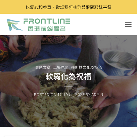
Skip
以愛心和尊重，邀請穆斯林群體跟隨耶穌基督
to
content
專題文章
,
工場見聞
,
穆斯林文化及特色
軟弱化為祝福
POSTED ON
17 10 月, 2023
BY
ADMIN