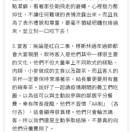
點潔癖，看著那些剛飛走的蒼蠅，心裡極力壓
抑住，不讓任何難堪的表情流露出來。而且我
為了表示禮貌和尊重，要毫不猶疑把麵包接過
來，並立刻一口咬下去！
3. 宴客：無論是紅白二事，穆斯林過年過節都
會大宴親朋，款待客人是他們其中一樣很主要
的文化，他們不但大量奉上不同款式的糕點、
肉類、小麥做成的主食以及甜茶，而且客人的
茶杯一定要保持常滿著茶，給長輩更要用有蓋
的碗奉茶。說好了一起請疫情期間的義工們吃
飯，以為這可以與主動說參與的鄰居平分餐
費，幸有隊長提醒，他們不習慣「AA制」（各
付各），這會顯得很異樣。他們只會輪流請
客，所以我們還是主動爭取結賬，不要真的向
他們分攤費用了。