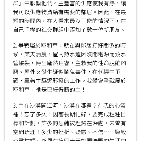
群」中聯繫他們。主豐富的供應使我有餘，讓
我可以供應物資給有需要的鄰居。因此，在最
短的時間內，在人看來最沒可能的情況下，在
自己手機的社交群組中添加了數十位新朋友。
2. 爭戰屬於耶和華：就在與鄰居打好關係的時
候，某天清晨，屋內熱水爐因沒關電源而致水
管爆裂，傳出龐然巨響，主救我的性命脫離凶
惡。屋外又發生疑似鬧鬼事件，在代禱中爭
戰，靠著主驅逐邪靈的工作。我體會爭戰屬於
耶和華，祂是已經得勝的主！
3. 主在沙漠開江河：沙漠在哪裡？在我的心靈
裡！忘了多久，因著長期忙碌，要完成種種目
標和計劃，許多的思緒被埋藏在深處，未曾有
空間疏理！多少的挫折、疑惑、不信……導致
心靈枯竭。感恩在這四十天如同曠野的生活中