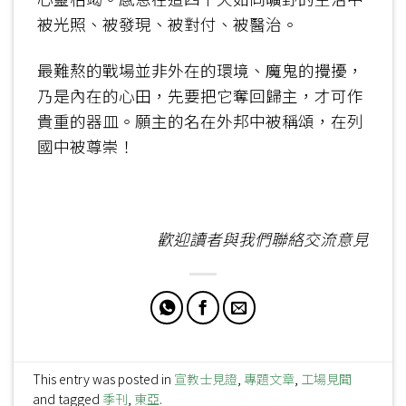
被光照、被發現、被對付、被醫治。
最難熬的戰場並非外在的環境、魔鬼的攪擾，
乃是內在的心田，先要把它奪回歸主，才可作
貴重的器皿。願主的名在外邦中被稱頌，在列
國中被尊崇！
歡迎讀者與我們聯絡交流意見
This entry was posted in
宣教士見證
,
專題文章
,
工場見聞
and tagged
季刊
,
東亞
.