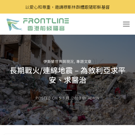
Skip
以愛心和尊重，邀請穆斯林群體跟隨耶穌基督
to
content
伊斯蘭世界與現況
,
專題文章
長期戰火/連綿地震 – 為敘利亞求平
安、求醫治
POSTED ON
5 3 月, 2023
BY
ADMIN