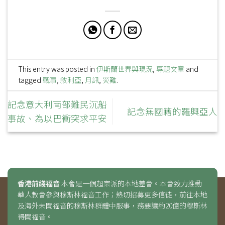
This entry was posted in
伊斯蘭世界與現況
,
專題文章
and
tagged
戰事
,
敘利亞
,
月訊
,
災難
.
記念意大利南部難民沉船
記念無國籍的羅興亞人
事故、為以巴衝突求平安
香港前綫福音
本會是一個超宗派的本地差會。本會致力推動
華人教會參與穆斯林福音工作；熱切招募更多信徒，前往本地
及海外未聞福音的穆斯林群體中服事，務要讓約20億的穆斯林
得聞福音。