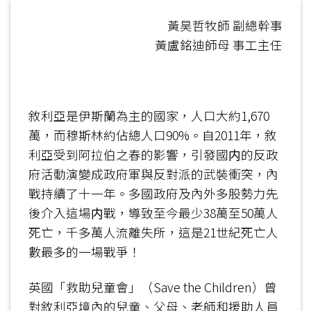
黃昊哲牧師 副總幹事
黃盧銘迪師母 事工主任
敘利亞是伊斯蘭為主的國家，人口大約1,670
萬，而穆斯林約佔總人口90%。自2011年，敘
利亞受到阿拉伯之春的影響，引發國内的反政
府活動演變成政府軍與反對派的武裝衝突，內
戰持續了十一年。多國政府及內外多股勢力先
後介入這場内戰，導致至今最少38萬至50萬人
死亡，千多萬人流離失所，這是21世紀死亡人
數最多的一場戰爭！
英國「救助兒童會」（Save the Children）曾
對敘利亞境內的兒童、父母、老師和援助人員