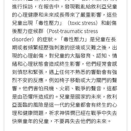
進行採訪，在報告中，發現戰亂給敘利亞兒童
的心理健康和未來成長帶來了嚴重影響，這些
兒童出現「毒性壓力」（toxic stress）和創傷
後壓力症候群（Post-traumatic stress
disorder）的症狀。「毒性壓力」是兒童在長
期或者頻繁經歷強刺激的逆境或災難之後，出
現的心理創傷，對兒童的大腦發育、認知、情
緒和心理狀態會造成終生影響，他們經常會感
到憤怒和緊張，遇上任何不熟悉的響動會有強
烈不安的反應，例如椅子移動或大力關門的聲
響。他們害怕飛機、火箭、戰爭的聲音，這都
是由恐懼所造成的。兒童是國家的未來，敘利
亞面臨的風險是這一代的兒童都會有終生的心
理和健康問題，祈求神憐憫已經在戰爭中失去
快樂童年的兒童，不要再失去他們的未來。