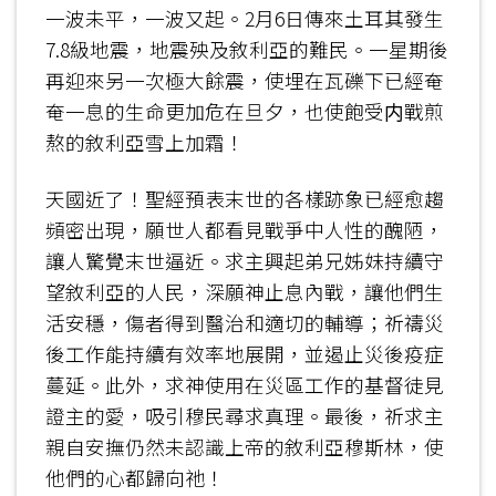
一波未平，一波又起。2月6日傳來土耳其發生
7.8級地震，地震殃及敘利亞的難民。一星期後
再迎來另一次極大餘震，使埋在瓦礫下已經奄
奄一息的生命更加危在旦夕，也使飽受内戰煎
熬的敘利亞雪上加霜！
天國近了！聖經預表末世的各樣跡象已經愈趨
頻密出現，願世人都看見戰爭中人性的醜陋，
讓人驚覺末世逼近。求主興起弟兄姊妹持續守
望敘利亞的人民，深願神止息內戰，讓他們生
活安穩，傷者得到醫治和適切的輔導；祈禱災
後工作能持續有效率地展開，並遏止災後疫症
蔓延。此外，求神使用在災區工作的基督徒見
證主的愛，吸引穆民尋求真理。最後，祈求主
親自安撫仍然未認識上帝的敘利亞穆斯林，使
他們的心都歸向祂！