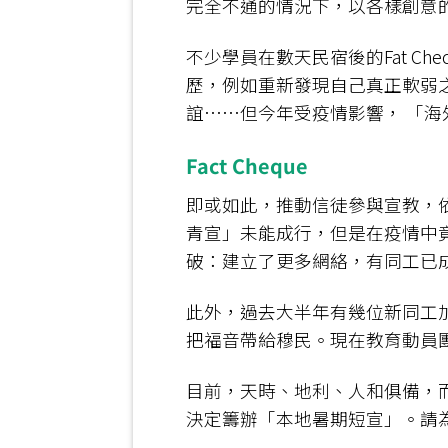
完全不通的情況下，以各樣創意
不少學員在數天民宿後的Fat 
歷，例如重新發現自己真正軟弱
誼……但今年受疫情影響， 「
Fact Cheque
即或如此，推動信徒參與宣教，依
青宣」未能成行，但是在疫情中竟
破：建立了更多網絡，有同工已
此外，過去大半年有幾位新同工
把福音帶給穆民。現在教育動員
目前，天時、地利、人和俱備，而更
決定籌辦「本地暑期短宣」。請