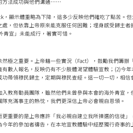
的方法成功與他們溝通……
Check，顯示體重略為下降，這多少反映他們確吃了點苦。
之處，但依靠上帝原來能克服任何困難；埋身感受歸主者
海外青宣」未能成行，著實可惜。
然極之重要。上帝藉一些實況（Fact），鼓勵我們籌辦「
有數人報名，反映仍有不少肢體渴望體驗宣教；(2)今
成功帶領穆民歸主，定期與穆民查經。這一切一切，相信
加入教育動員團隊，雖然他們未曾參與本會的海外青宣，
團隊充滿事主的熱忱，我們更深信上帝必會親自恩領。
重要的是上帝應許「我必親自建立我所揀選的信徒」，這張「
為今年的參加者禱告，在本地宣教體驗中經歷獨行奇事的