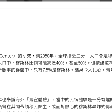
rch Center）的研究，到2050年，全球接近三分一人
中，穆斯林比例可能高達40%，甚至50%。但按建道神學
服事的群體中，只有7.5%是穆斯林。結果令人扎心，
年也舉辦海外「青宣體驗」，當中的民宿體驗是十分有趣
員曾在其間帶領穆民歸主，或面對熱心的穆斯林轟炸式傳