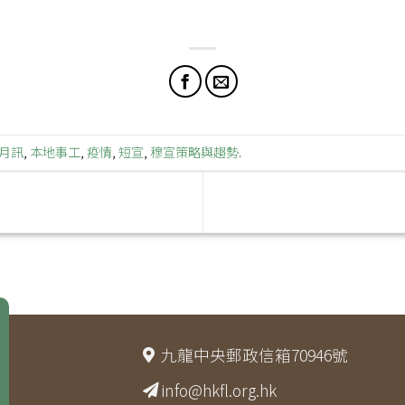
月訊
,
本地事工
,
疫情
,
短宣
,
穆宣策略與趨勢
.
九龍中央郵政信箱70946號
info@hkfl.org.hk