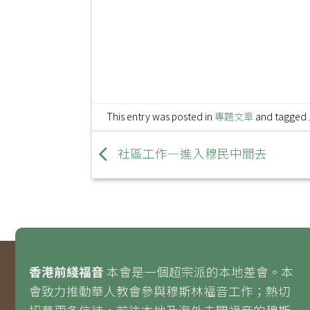
This entry was posted in
專題文章
and tagged
社區工作—進入穆民中間去
香港前綫福音
本會是一個超宗派的本地差會。本
會致力推動華人教會參與穆斯林福音工作；熱切