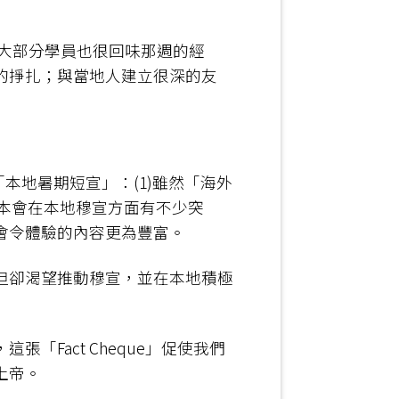
但大部分學員也很回味那週的經
的掙扎；與當地人建立很深的友
本地暑期短宣」：(1)雖然「海外
年本會在本地穆宣方面有不少突
會令體驗的內容更為豐富。
但卻渴望推動穆宣，並在本地積極
Fact Cheque」促使我們
上帝。