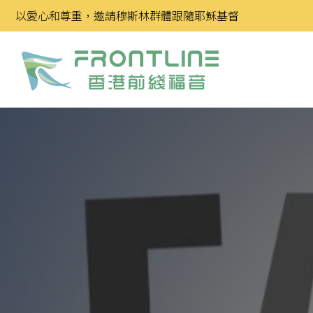
Skip
以愛心和尊重，邀請穆斯林群體跟隨耶穌基督
to
content