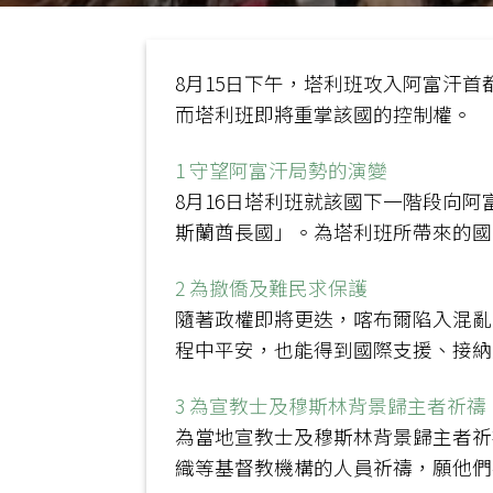
8月15日下午，塔利班攻入阿富汗
而塔利班即將重掌該國的控制權。
1 守望阿富汗局勢的演變
8月16日塔利班就該國下一階段向
斯蘭酋長國」。為塔利班所帶來的國
2 為撤僑及難民求保護
隨著政權即將更迭，喀布爾陷入混亂
程中平安，也能得到國際支援、接納
3 為宣教士及穆斯林背景歸主者祈禱
為當地宣教士及穆斯林背景歸主者祈
織等基督教機構的人員祈禱，願他們