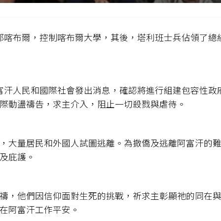
首都喀布爾，控制喀布爾大學，其後，塔利班士兵佔領了總
阿富汗人民和國際社會發出消息，確認將進行組建包容性政
際動盪禱告，求主介入，阻止一切殺戮與虐待。
，大量居民和外國人試圖逃離。為撤僑及逃離阿富汗的
及庇護。
禱，他們因信仰面對生死的挑戰，祈求主彰顯祂的同在
在阿富汗工作平安。