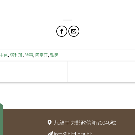
中東
,
塔利班
,
時事
,
阿富汗
,
難民
.
九龍中央郵政信箱70946號
info@hkfl.org.hk