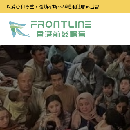
Skip
以愛心和尊重，邀請穆斯林群體跟隨耶穌基督
to
content