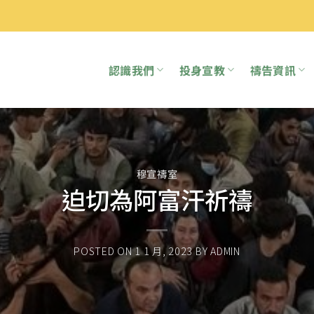
認識我們
投身宣教
禱告資訊
穆宣禱室
迫切為阿富汗祈禱
POSTED ON
1 1 月, 2023
BY
ADMIN