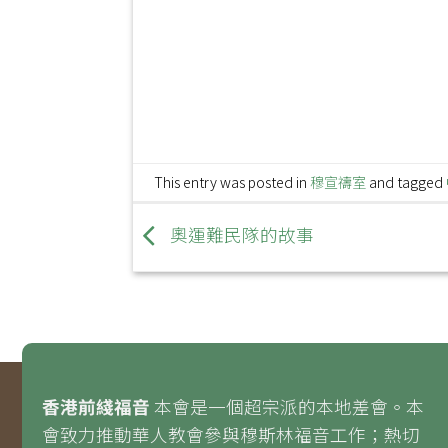
This entry was posted in
穆宣禱室
and tagged
奧運難民隊的故事
香港前綫福音
本會是一個超宗派的本地差會。本
會致力推動華人教會參與穆斯林福音工作；熱切