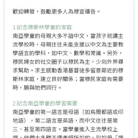
歡迎轉發，鼓勵更多人為穆宣禱告。
1 記念穆斯林學童的家庭
南亞學童的母親大多不諳中文，當孩子就讀主
流學校時，母親往往未能支援以中文為主要教
學語言的學科，如中文、數學和常識。另外，
穆民婦女的社交圈子以穆民為主，少向外界尋
求幫助。求主感動香港基督徒多留意鄰近的穆
斯林家庭，建立良好關係；當穆民家庭有需要
時，願與她們同行。
2 記念南亞學童的學習需要
南亞學童的第一語言是母語（如烏爾都語或印
地語），第二語言是英語，而中文往往是第
三、甚至第四語言。當學童進入主流學校上
課，他們大多聽不懂老師所說的，別說是「課