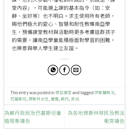
堂內容」，可能連上課的基本指令（如：安
靜、坐好等）也不明白。求主使用所有老師，
賜他們極大的愛心、智慧和耐性教導南亞學
生，預備課堂教材與活動時更多考慮這群孩子
的需要，讓南亞學童能積極面對學習的困難，
也樂意與華人學生建立友誼。
This entry was posted in
穆宣禱室
and tagged
伊斯蘭教法
,
巴基斯坦
,
穆斯林女性
,
童婚
,
蘇丹
,
非洲
.
為蘇丹政局及巴基斯坦童
為各地穆斯林移民及教派
婚現象禱告
衝突禱告