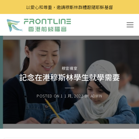
Skip
以愛心和尊重，邀請穆斯林群體跟隨耶穌基督
to
content
穆宣禱室
記念在港穆斯林學生就學需要
POSTED ON
1 1 月, 2023
BY
ADMIN