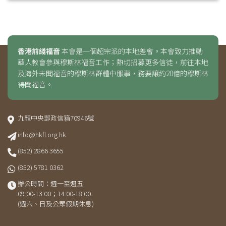
香港前綫福音
本會是一個超宗派的本地差會。本會致力推動
華人教會參與穆斯林福音工作；熱切招募更多信徒，前往本地
及海外未聞福音的穆斯林群體中服事，務要讓約20億的穆斯林
得聞福音。
九龍中央郵政信箱70946號
info@hkfl.org.hk
(852) 2866 3655
(852) 5781 0362
辦公時間：週一至週五
09:00-13:00；14:00-18:00
(週六、日及公眾假期休息)