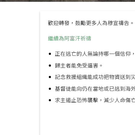
歡迎轉發，鼓勵更多人為穆宣禱告。
繼續為阿富汗祈禱
正在逃亡的人無論持哪一個信仰
歸主者能免受逼害。
記念救援組織能成功把物資送到
基督徒能向仍在當地或已逃到海
求主遏止恐怖襲擊，減少人命傷