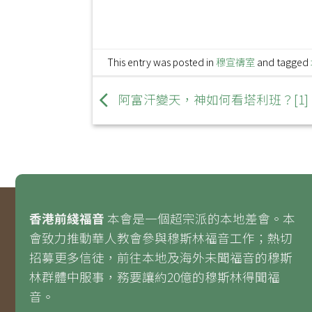
This entry was posted in
穆宣禱室
and tagged
阿富汗變天，神如何看塔利班？[1]
香港前綫福音
本會是一個超宗派的本地差會。本
會致力推動華人教會參與穆斯林福音工作；熱切
招募更多信徒，前往本地及海外未聞福音的穆斯
林群體中服事，務要讓約20億的穆斯林得聞福
音。