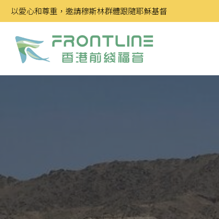
Skip
以愛心和尊重，邀請穆斯林群體跟隨耶穌基督
to
content