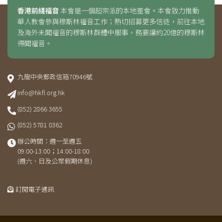
香港前綫福音
本會是一個超宗派的本地差會。本會致力推動
華人教會參與穆斯林福音工作；熱切招募更多信徒，前往本地
及海外未聞福音的穆斯林群體中服事，務要讓約20億的穆斯林
得聞福音。
九龍中央郵政信箱70946號
info@hkfl.org.hk
(852) 2866 3655
(852) 5781 0362
辦公時間：週一至週五
09:00-13:00；14:00-18:00
(週六、日及公眾假期休息)
訂閱電子通訊