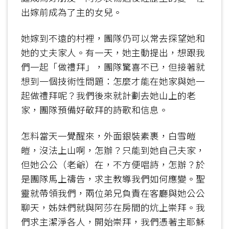
出嫁前成為了主的女兒。
她嫁到不遠的村裡，團隊仍可以常去探望她和
她的丈夫家人。有一天，她主動提出，想跟我
們一起「做禮拜」，團隊驚喜不已，但接著就
想到一個技術性問題：怎麼才能在她家與她一
起做禮拜呢？我們後來就計劃去她山上的老
家，團隊預備好敬拜的詩歌和信息。
怎料當天一覺醒來，外面銀裝素裹，白雪皚
皚，沒法上山啊，怎辦？只能到她自己夫家，
但她公公（老爺）在，不方便唱詩，怎辦？於
是團隊馬上禱告，求主教導我們如何應變。聖
靈就帶領我們，兩位弟兄負責在客廳與她公公
聊天，姊妹們就與阿莎在房間的炕上崇拜。我
們求主潔淨各人，開始崇拜，我們憑著主耶穌