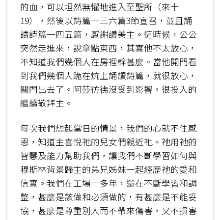
的血，可以坦然無懼地進入至聖所（來十
19），然後以詩篇一三六篇3節宣召，並且誦
讀詩篇一四五篇，感謝讚美主。這時候，公公
突然走進來，說拿點東西，其實他不太放心，
不知道我們幾個人在房裡幹甚麼。當他開門看
到我們幾個人跪在炕上誦讀詩篇，就很放心，
關門出去了。阿莎彷彿沒受到影響，很投入的
繼續敬拜主。
每次我們想起當日的情景，我們的心就不住感
恩，知道主喜悅祂的兒女們親近祂。祂用祂的
智慧及能力幫助我們，讓我們不斷學習如何與
穆斯林背景歸主的弟兄姊妹一起經歷祂的愛和
信實。我們在工場十多年，還在不斷學習和調
整，甚麼是該做和必須做的，有甚麼是不能妥
協，甚麼是尊重別人而不帶來傷害，又不損害