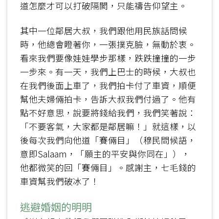
道怎麼才可以打破隔閡，只能禱告仰望主。
其中一位鄰居大叔，我們跟他用民族話問候
時，他總會瞪著你，一張撲克臉，無動於衷。
看來我們要像娃娃學步那樣，跌跌撞撞的一步
一步來。有一天，我們上巴士的時候，大叔也
在我們後面上車了，我們拍卡付了車資，順便
幫他夫婦倆拍卡，告訴大叔我們付過了。他有
點不好意思，說要將錢給我們，我們笑著說：
「不要客氣，大家都是鄰居嘛！」就這樣，以
後每次我們向他道「賽倆目」（穆民問候語，
意即Salaam，「願主的平安與你同在」），
他都微笑的回「賽倆目」。感謝主，七毛錢的
車資幫我們破冰了！
逃避婚姻的明明