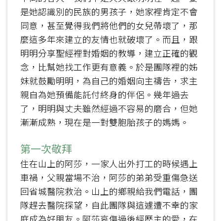
是她認識別的民族的男孩子，她家裡肯定不會
同意，甚至覺得我們將他們的女兒帶壞了，那
麼這多年來建立的友情也就破壞了。而且，跟
明明分享聖經裡對婚姻的教導，建立正確的觀
念，比幫她找工作更有意義。於是團隊裡的姊
妹就鼓勵明明，為自己的婚姻向主禱告，求主
親自為她預備能託付終身的伴侶。幾年過去
了，明明與丈夫雖然經過不容易的磨合，但她
漸漸成熟，現在是一對雙胞胎孩子的媽媽。
第一次敬拜
住在山上的阿莎，一家人出外打工的時候遇上
車禍，父親當場不治，阿莎的弟弟受重傷急送
回省城醫院救治。山上的鄉親給我們電話，團
隊趕去醫院探望，自此團隊與這遽遭不幸的家
庭成為好朋友。阿莎哀傷過後經歷主的愛，在