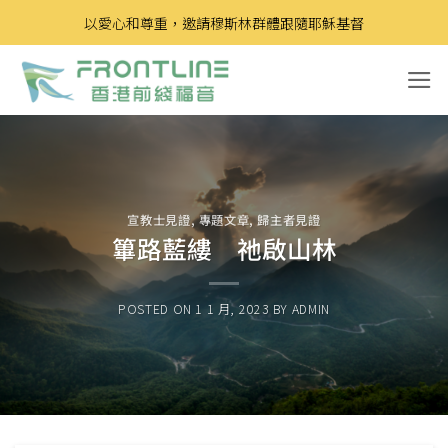
Skip
以愛心和尊重，邀請穆斯林群體跟隨耶穌基督
to
content
宣教士見證
,
專題文章
,
歸主者見證
篳路藍縷 祂啟山林
POSTED ON
1 1 月, 2023
BY
ADMIN