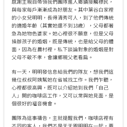
感謝主親自帶領我們團隊進入鄉鎮接觸穆民，
與每家每戶漸漸成為好朋友。其中葉谷白家裡
的小女兒明明，長得清秀可人，到了他們傳統
的適婚年齡（其實她還不到18歲），父母都著
急為她物色婆家。她心裡很不願意，但是父母
操辦孩子的婚姻，既是傳統，也是給父母的體
面，因為在農村裡，私下談論對象的婚姻是對
父母不敬不孝，會讓鄉親父老看扁。
有一天，明明發信息給我們的隊友，想我們這
幾位叔叔阿姨幫她在省城找工作。我們乍聽，
心裡都很高興，既可以介紹她到我們「自己
人」開的咖啡店工作，又可以常與她見面，是
個很好的福音機會。
團隊為這事禱告，主就提醒我們，咖啡店裡有
不同的客人，我們不是天天跟明明在一起，要