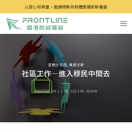
Skip
以愛心和尊重，邀請穆斯林群體跟隨耶穌基督
to
content
宣教士見證
,
專題文章
社區工作—進入穆民中間去
POSTED ON
1 1 月, 2023
BY
ADMIN