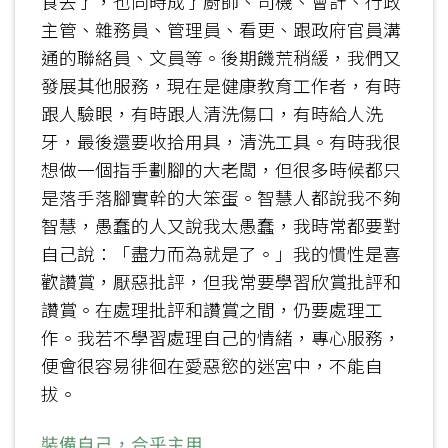
食去了，也同時成了廚師、司機、會計、行政
主管、雜務員、管理員、看更、跟政府官員溝
通的聯絡員、文員等。後期饑荒稍緩，我們又
發展其他服務，現在是健康教育工作者，有時
跟人驗眼，有時跟人清洗傷口，有時給人洗
牙，最後還要收拾用具，清洗工具。有時我很
想做一個指手劃腳的大老闆，但很多時候都只
是落手落腳實幹的大笨蛋。智慧人都說我不夠
智慧，愚蠢的人又說我太愚蠢，我時常都要對
自己說：「盡力而為就是了。」我的慣性是喜
歡讚賞，厭惡批評，但我常要學習欣賞批評和
讚賞。在處理批評和讚賞之間，仍要處理工
作。我若不學習處理自己的情緒，專心服務，
便會很容易徘徊在愛惡慾的迷宮中，不能自
拔。
裝備自己，合乎主用