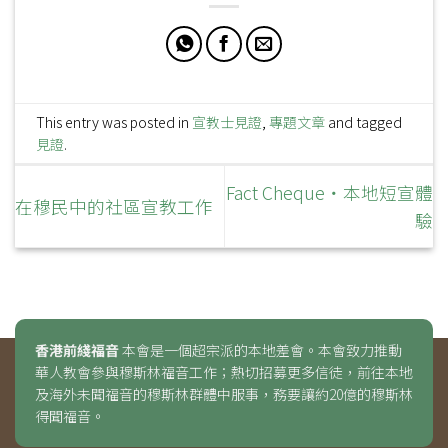
This entry was posted in
宣教士見證
,
專題文章
and tagged
見證
.
Fact Cheque‧本地短宣體
在穆民中的社區宣教工作
驗
香港前綫福音
本會是一個超宗派的本地差會。本會致力推動
華人教會參與穆斯林福音工作；熱切招募更多信徒，前往本地
及海外未聞福音的穆斯林群體中服事，務要讓約20億的穆斯林
得聞福音。