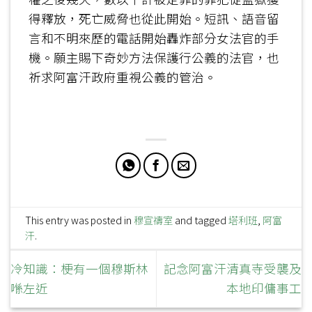
得釋放，死亡威脅也從此開始。短訊、語音留
言和不明來歷的電話開始轟炸部分女法官的手
機。願主賜下奇妙方法保護行公義的法官，也
祈求阿富汗政府重視公義的管治。
This entry was posted in
穆宣禱室
and tagged
塔利班
,
阿富
汗
.
冷知識：梗有一個穆斯林
記念阿富汗清真寺受襲及
喺左近
本地印傭事工