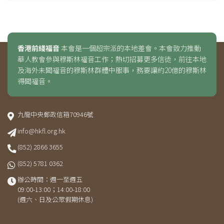
香港前綫福音
本會是一個超宗派的本地差會。本會致力推動
華人教會參與穆斯林福音工作；熱切招募更多信徒，前往本地
及海外未聞福音的穆斯林群體中服事，務要讓約20億的穆斯林
得聞福音。
九龍中央郵政信箱70946號
info@hkfl.org.hk
(852) 2866 3655
(852) 5781 0362
辦公時間：週一至週五
09:00-13:00；14:00-18:00
(週六、日及公眾假期休息)