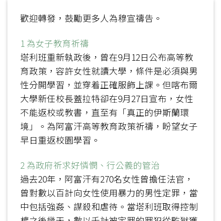
歡迎轉發，鼓勵更多人為穆宣禱告。
1 為女子教育祈禱
塔利班重新執政後，曾在9月12日公布高等教
育政策，容許女性就讀大學，條件是必須與男
性分開學習，並穿着正確服飾上課。但喀布爾
大學新任校長蓋拉特卻在9月27日宣布，女性
不能返校或教書，直至有「真正的伊斯蘭環
境」。為阿富汗高等教育政策祈禱，盼望女子
早日重返校園學習。
2 為政府祈求好憐憫、行公義的管治
過去20年，阿富汗有270名女性曾擔任法官，
曾對數以百計向女性使用暴力的男性定罪，當
中包括強姦、謀殺和虐待。當塔利班取得控制
權之後幾天，數以千計被定罪的罪犯從監獄獲