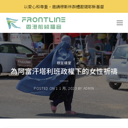
Skip
以愛心和尊重，邀請穆斯林群體跟隨耶穌基督
to
content
穆宣禱室
為阿富汗塔利班政權下的女性祈禱
POSTED ON
1 1 月, 2023
BY
ADMIN