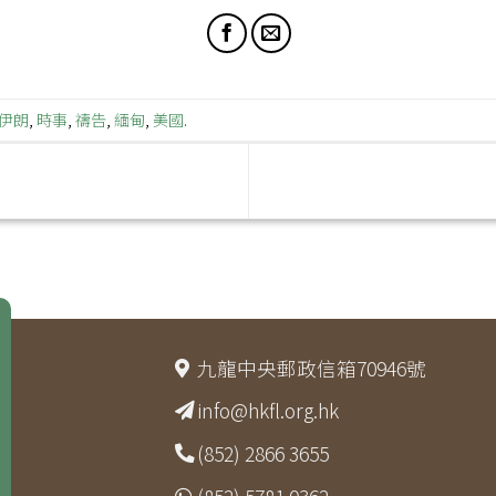
伊朗
,
時事
,
禱告
,
緬甸
,
美國
.
九龍中央郵政信箱70946號
info@hkfl.org.hk
(852) 2866 3655