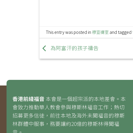
This entry was posted in
穆宣禱室
and tagged
為阿富汗的孩子禱告
香港前綫福音
本會是一個超宗派的本地差會。本
會致力推動華人教會參與穆斯林福音工作；熱切
招募更多信徒，前往本地及海外未聞福音的穆斯
林群體中服事，務要讓約20億的穆斯林得聞福
音。