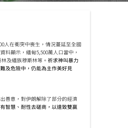
00人在衝突中喪生，情況蔓延至全國
料顯示，緬甸5,500萬人口當中，
斯林及緬族穆斯林等。
祈求神叫暴力
艱難及危險中，仍能為主作美好見
釋出善意，對伊朗解除了部分的經濟
能有智慧、耐性去磋商，以達致雙贏