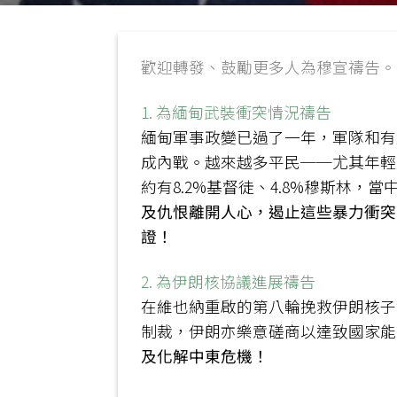
歡迎轉發、鼓勵更多人為穆宣禱告。
1. 為緬甸武裝衝突情況禱告
緬甸軍事政變已過了一年，軍隊和有
成內戰。越來越多平民──尤其年輕
約有8.2%基督徒、4.8%穆斯林
及仇恨離開人心，遏止這些暴力衝突
證！
2. 為伊朗核協議進展禱告
在維也納重啟的第八輪挽救伊朗核子
制裁，伊朗亦樂意磋商以達致國家能
及化解中東危機！