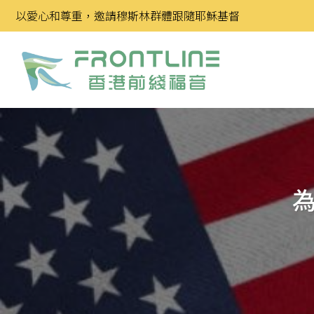
Skip
以愛心和尊重，邀請穆斯林群體跟隨耶穌基督
to
content