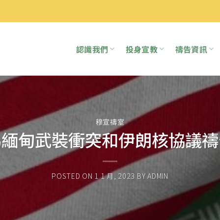
認識我們
投身宣教
禱告資訊
穆宣禱室
為緬甸武裝衝突和伊朗核協議禱
POSTED ON
1 1 月, 2023
BY
ADMIN