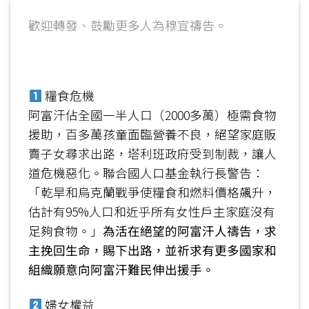
歡迎轉發、鼓勵更多人為穆宣禱告。
糧食危機
阿富汗佔全國一半人口（2000多萬）極需食物
援助，百多萬孩童面臨營養不良，絕望家庭販
賣子女尋求出路，塔利班政府受到制裁，讓人
道危機惡化。聯合國人口基金執行長警告：
「乾旱和烏克蘭戰爭使糧食和燃料價格飆升，
估計有95%人口和近乎所有女性戶主家庭沒有
足夠食物。」
為活在絕望的阿富汗人禱告，求
主挽回生命，賜下出路，並祈求有更多國家和
組織願意向阿富汗難民伸出援手。
婦女權益