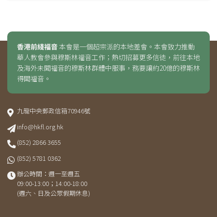
香港前綫福音
本會是一個超宗派的本地差會。本會致力推動
華人教會參與穆斯林福音工作；熱切招募更多信徒，前往本地
及海外未聞福音的穆斯林群體中服事，務要讓約20億的穆斯林
得聞福音。
九龍中央郵政信箱70946號
info@hkfl.org.hk
(852) 2866 3655
(852) 5781 0362
辦公時間：週一至週五
09:00-13:00；14:00-18:00
(週六、日及公眾假期休息)