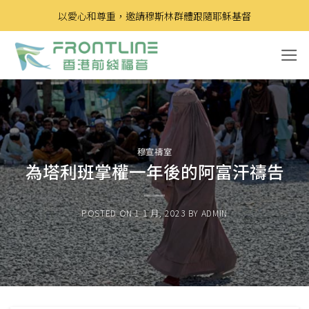
Skip
以愛心和尊重，邀請穆斯林群體跟隨耶穌基督
to
content
穆宣禱室
為塔利班掌權一年後的阿富汗禱告
POSTED ON
1 1 月, 2023
BY
ADMIN