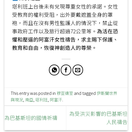
塔利班上台後未有兌現尊重女性的承諾。女性
受教育的權利受阻，出外要戴遮蓋全身的罩
袍，而且在沒有男性監護人的情況下，禁止從
事政府工作以及旅行超過72公里等。
為活在恐
懼和壓逼的阿富汗女性禱告，求主賜下保護、
教育和自由，恢復神創造人的尊榮。
This entry was posted in
穆宣禱室
and tagged
伊斯蘭世界
與現況
,
南亞
,
塔利班
,
阿富汗
.
為受洪災影響的巴基斯坦
為巴基斯坦的國情祈禱
人民禱告