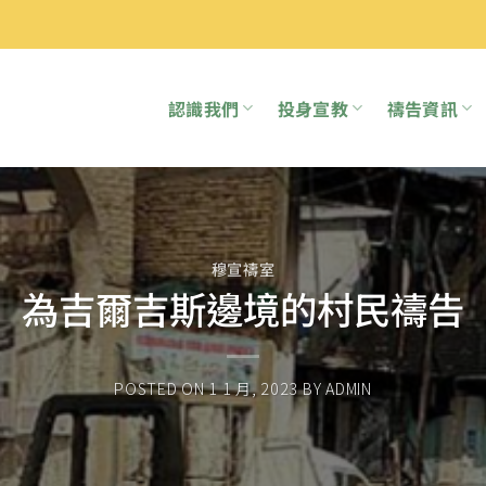
認識我們
投身宣教
禱告資訊
穆宣禱室
為吉爾吉斯邊境的村民禱告
POSTED ON
1 1 月, 2023
BY
ADMIN