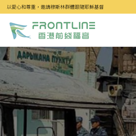
Skip
以愛心和尊重，邀請穆斯林群體跟隨耶穌基督
to
content