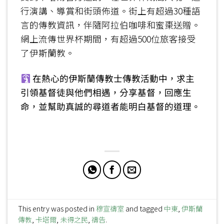
行演講、導賞和街頭佈道。街上有超過30種語
言的傳教資訊，伴隨阿拉伯咖啡和蜜棗送贈。
網上流傳世界杯期間，有超過500位旅客接受
了伊斯蘭教。
在熱心的伊斯蘭傳教士傳教活動中，求主
引領基督徒與他們相遇，分享基督，回應生
命，並幫助真誠的尋道者能明白基督的道理。
This entry was posted in
穆宣禱室
and tagged
中東
,
伊斯蘭
傳教
,
卡塔爾
,
未得之民
,
禱告
.