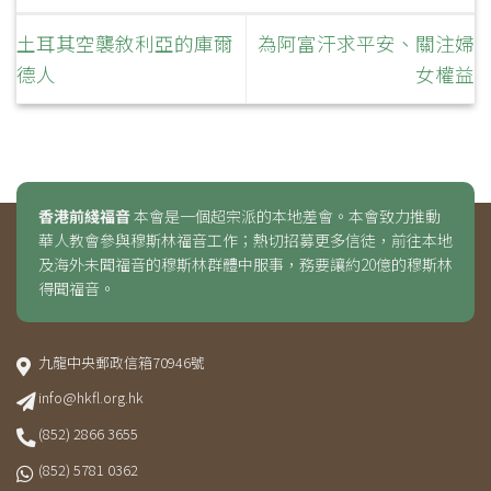
土耳其空襲敘利亞的庫爾
為阿富汗求平安、關注婦
德人
女權益
香港前綫福音
本會是一個超宗派的本地差會。本會致力推動
華人教會參與穆斯林福音工作；熱切招募更多信徒，前往本地
及海外未聞福音的穆斯林群體中服事，務要讓約20億的穆斯林
得聞福音。
九龍中央郵政信箱70946號
info@hkfl.org.hk
(852) 2866 3655
(852) 5781 0362