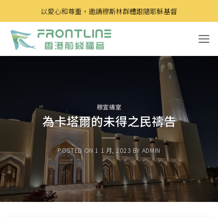
Skip
以愛心和尊重，邀請穆斯林群體跟隨耶穌基督
to
content
穆宣禱室
為卡塔爾的未得之民禱告
POSTED ON
1 1 月, 2023
BY
ADMIN